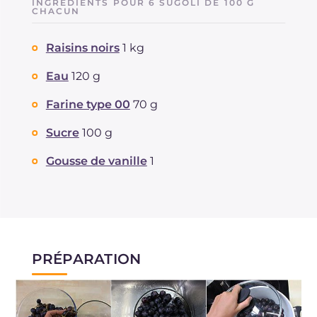
INGRÉDIENTS POUR 6 SUGOLI DE 100 G
Dont sucres
CHACUN
g
42.1
Protéine
g
2.1
Raisins noirs
1 kg
Graisses
g
0.2
dont acides gras saturés
g
0.06
Eau
120 g
Fibre
g
2.6
Sodium
Farine type 00
70 g
mg
2
Sucre
100 g
Gousse de vanille
1
PRÉPARATION