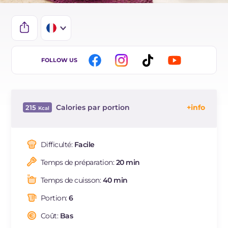
IT
FOLLOW US
EN
DE
Calories par portion
215
ES
Énergie
Kcal
215
BR
Glucides
g
51.1
Difficulté:
Facile
NL
Dont sucres
g
42.1
Temps de préparation:
20 min
Protéine
g
2.1
Graisses
g
0.2
Temps de cuisson:
40 min
dont acides gras saturés
g
0.06
Portion:
6
Fibre
g
2.6
Sodium
Coût:
Bas
mg
2