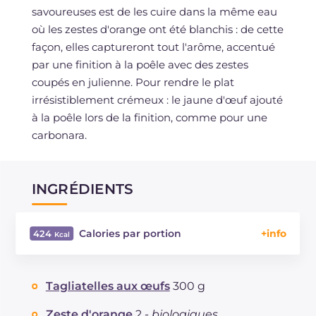
savoureuses est de les cuire dans la même eau
où les zestes d'orange ont été blanchis : de cette
façon, elles captureront tout l'arôme, accentué
par une finition à la poêle avec des zestes
coupés en julienne. Pour rendre le plat
irrésistiblement crémeux : le jaune d'œuf ajouté
à la poêle lors de la finition, comme pour une
carbonara.
INGRÉDIENTS
Calories par portion
424
Énergie
Kcal
424
Glucides
g
62.7
Tagliatelles aux œufs
300 g
Dont sucres
g
5.2
Protéine
g
16.8
Zeste d'orange
2 -
biologiques