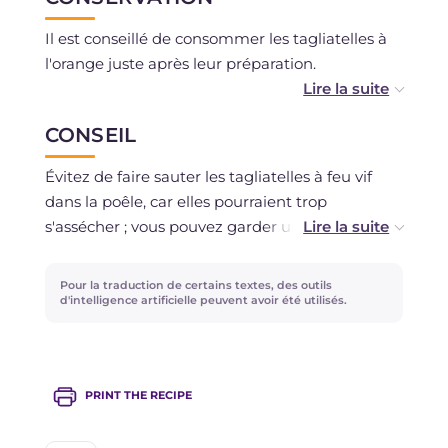
Il est conseillé de consommer les tagliatelles à
l'orange juste après leur préparation.
Elles peuvent être conservées au réfrigérateur
CONSEIL
dans un contenant hermétique pendant 1 jour
maximum.
Évitez de faire sauter les tagliatelles à feu vif
dans la poêle, car elles pourraient trop
s'assécher ; vous pouvez garder un peu d'eau de
cuisson des pâtes de côté et, si nécessaire,
l'ajouter à la sauce pour la diluer.
Pour la traduction de certains textes, des outils
d'intelligence artificielle peuvent avoir été utilisés.
PRINT THE RECIPE