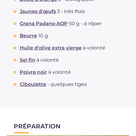
Graisses
g
11.8
Jaunes d'œufs
3 -
très frais
dont acides gras saturés
g
5.52
Fibre
g
5.1
Grana Padano AOP
50 g -
à râper
Cholestérol
mg
289
Beurre
10 g
Sodium
mg
483
Huile d'olive extra vierge
à volonté
Sel fin
à volonté
Poivre noir
à volonté
Ciboulette
-
quelques tiges
PRÉPARATION