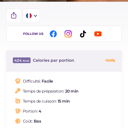
IT
FOLLOW US
EN
DE
Calories par portion
424
ES
Énergie
Kcal
424
BR
Glucides
g
62.7
Difficulté:
Facile
NL
Dont sucres
g
5.2
Temps de préparation:
20 min
Protéine
g
16.8
Graisses
g
11.8
Temps de cuisson:
15 min
dont acides gras saturés
g
5.52
Portion:
4
Fibre
g
5.1
Cholestérol
Coût:
Bas
mg
289