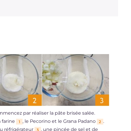
mmencez par réaliser la pâte brisée salée.
a farine
, le Pecorino et le Grana Padano
.
1
2
u réfrigérateur
, une pincée de sel et de
3