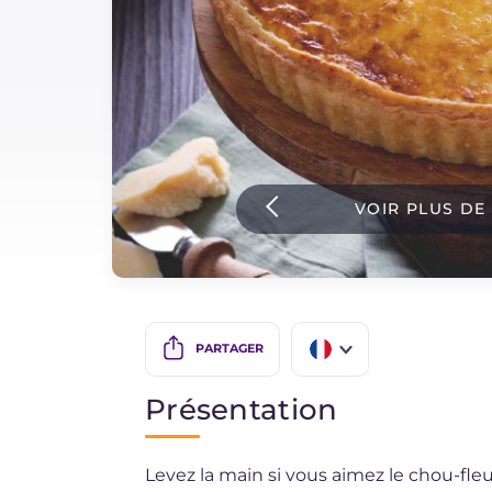
Sauces
Dernieres recettes
IT Website
VOIR PLUS DE
Facebook
Instagram
TikTok
YouTube
PARTAGER
IT
Présentation
EN
Levez la main si vous aimez le chou-fleu
ES