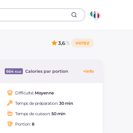
3,6
/5
Calories par portion
664
Énergie
Kcal
664
Glucides
g
24.3
Difficulté:
Moyenne
Dont sucres
g
11.7
Temps de préparation:
30 min
Protéine
g
36.2
Graisses
g
46.9
Temps de cuisson:
50 min
dont acides gras
g
27.89
saturés
Portion:
8
Fibre
g
2.2