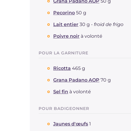
Grana Padano AOP
50 g
Pecorino
50 g
Lait entier
30 g -
froid de frigo
Poivre noir
à volonté
POUR LA GARNITURE
Ricotta
465 g
Grana Padano AOP
70 g
Sel fin
à volonté
POUR BADIGEONNER
Jaunes d'œufs
1