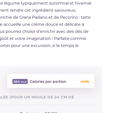
 ce légume typiquement automnal et hivernal.
ent rendre cet ingrédient savoureux,
ichie de Grana Padano et de Pecorino : tarte
nte accueille une crème douce et délicate à
us pourrez choisir d'enrichir avec des dés de
goût et votre imagination ! Parfaite comme
orter pour une excursion, si le temps le
Calories par portion
664
Énergie
Kcal
664
ALÉE (POUR UN MOULE DE 24 CM DE
Glucides
g
24.3
Dont sucres
g
11.7
Protéine
g
36.2