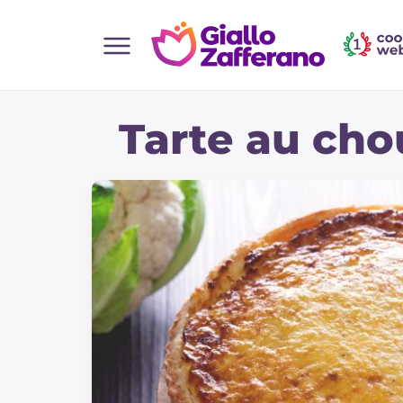
Home
Tarte au cho
Toutes les recettes
Aperitifs
Salades
Plats principaux
Boissons et rafraîchissements
Desserts
Accompagnement
Pizzas et focaccia
Gateaux et patisserie