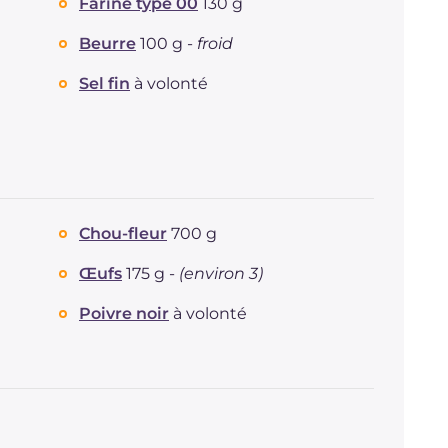
Farine type 00
130 g
Graisses
g
46.9
Beurre
100 g -
froid
dont acides gras saturés
g
27.89
Fibre
g
2.2
Sel fin
à volonté
Cholestérol
mg
294
Sodium
mg
550
Chou-fleur
700 g
Œufs
175 g -
(environ 3)
Poivre noir
à volonté