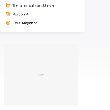
Graisses
g
41.9
Temps de cuisson:
55 min
dont acides gras
g
21.73
saturés
Portion:
4
Fibre
g
6
Coût:
Moyenne
Cholestérol
mg
169
Sodium
mg
743