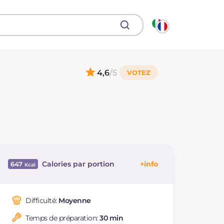
4,6
/5
Calories par portion
647
Énergie
Kcal
647
Glucides
g
44.5
Difficulté:
Moyenne
Dont sucres
g
7.4
Temps de préparation:
30 min
Protéine
g
22.9