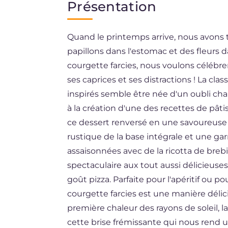
Présentation
EN
Quand le printemps arrive, nous avons 
ES
papillons dans l'estomac et des fleurs da
BR
courgette farcies, nous voulons célébrer
DE
ses caprices et ses distractions ! La cla
inspirés semble être née d'un oubli ch
NL
à la création d'une des recettes de pâti
ce dessert renversé en une savoureuse ta
rustique de la base intégrale et une ga
assaisonnées avec de la ricotta de breb
spectaculaire aux tout aussi délicieuse
goût pizza. Parfaite pour l'apéritif ou po
courgette farcies est une manière délici
première chaleur des rayons de soleil, l
cette brise frémissante qui nous rend u