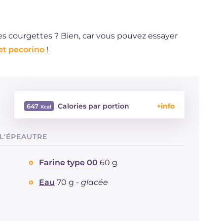
es courgettes ? Bien, car vous pouvez essayer
et pecorino
!
Calories par portion
647
Énergie
Kcal
647
 L'ÉPEAUTRE
Glucides
g
44.5
Dont sucres
g
7.4
Farine type 00
60 g
Protéine
g
22.9
Graisses
g
41.9
Eau
70 g -
glacée
dont acides gras saturés
g
21.73
Fibre
g
6
Cholestérol
mg
169