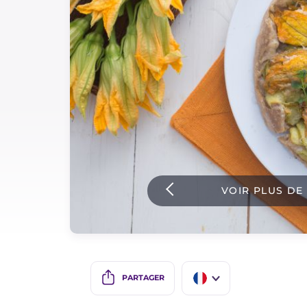
Sauces
Dernieres recettes
IT Website
Facebook
Instagram
VOIR PLUS DE
TikTok
YouTube
PARTAGER
IT