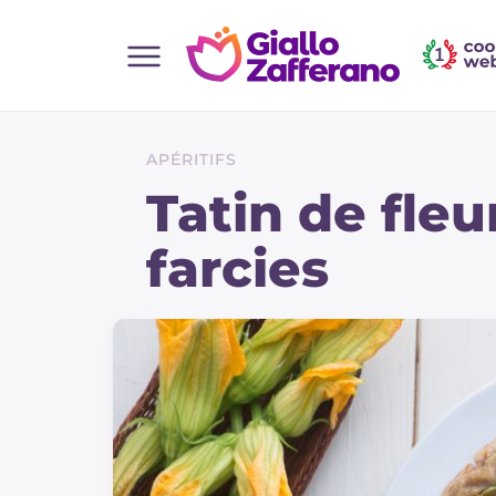
Home
Toutes les recettes
APÉRITIFS
Aperitifs
Tatin de fle
Salades
farcies
Plats principaux
Boissons et rafraîchissements
Desserts
Accompagnement
Pizzas et focaccia
Gateaux et patisserie