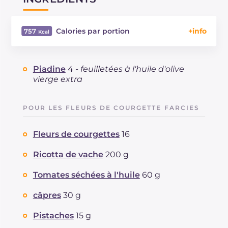
Calories par portion
757
Énergie
Kcal
757
Glucides
g
71.4
Piadine
4 -
feuilletées à l'huile d'olive
Dont sucres
g
10.6
vierge extra
Protéine
g
17.3
Graisses
g
41.2
POUR LES FLEURS DE COURGETTE FARCIES
dont acides gras saturés
g
8.5
Fibre
g
5
Fleurs de courgettes
16
Cholestérol
mg
42
Sodium
mg
945
Ricotta de vache
200 g
Tomates séchées à l'huile
60 g
câpres
30 g
Pistaches
15 g