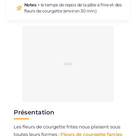
Notes
+ le temps de repos de la pâte à frire et des
Cholestérol
mg
42
fleurs de courgette (environ 30 min.)
Sodium
mg
945
Présentation
Les fleurs de courgette frites nous plaisent sous
toutes leurs formes :
Fleurs de courgette farcies