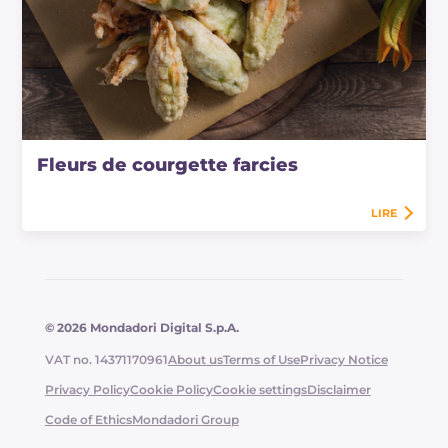
Fleurs de courgette farcies
LIRE
© 2026 Mondadori Digital S.p.A.
VAT no. 14371170961
About us
Terms of Use
Privacy Notice
Privacy Policy
Cookie Policy
Cookie settings
Disclaimer
Code of Ethics
Mondadori Group