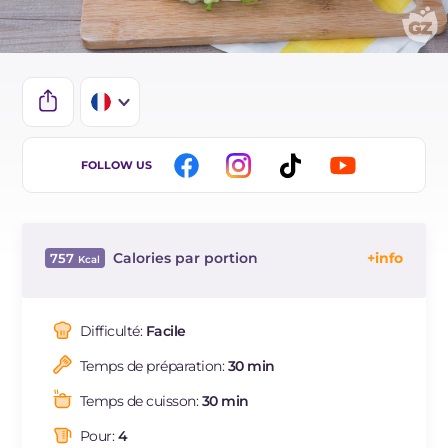
IT
FOLLOW US
EN
BR
Calories par portion
757
ES
Énergie
Kcal
757
DE
Glucides
g
71.4
Difficulté:
Facile
NL
Dont sucres
g
10.6
Temps de préparation:
30 min
Protéine
g
17.3
Graisses
g
41.2
Temps de cuisson:
30 min
dont acides gras saturés
g
8.5
Pour:
4
Fibre
g
5