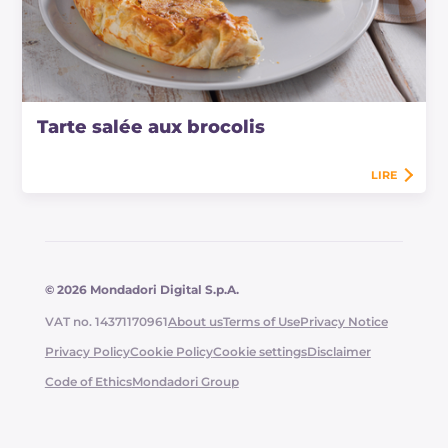
Tarte salée aux brocolis
LIRE
© 2026 Mondadori Digital S.p.A.
VAT no. 14371170961
About us
Terms of Use
Privacy Notice
Privacy Policy
Cookie Policy
Cookie settings
Disclaimer
Code of Ethics
Mondadori Group