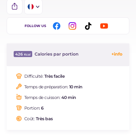
IT
FOLLOW US
EN
ES
Calories par portion
426
BR
Énergie
Kcal
426
DE
Glucides
g
21.4
Difficulté:
Très facile
Dont sucres
g
4.2
Temps de préparation:
10 min
Protéine
g
10
Graisses
g
33.3
Temps de cuisson:
40 min
dont acides gras saturés
g
12.57
Portion:
6
Fibre
g
2.2
Cholestérol
Coût:
Très bas
mg
33
Sodium
mg
629