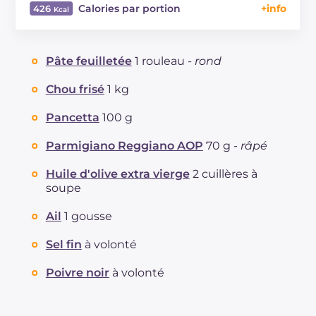
Calories par portion
426
Énergie
Kcal
426
Glucides
g
21.4
Pâte feuilletée
1 rouleau -
rond
Dont sucres
g
4.2
Protéine
g
10
Chou frisé
1 kg
Graisses
g
33.3
Pancetta
100 g
dont acides gras saturés
g
12.57
Fibre
g
2.2
Parmigiano Reggiano AOP
70 g -
râpé
Cholestérol
mg
33
Huile d'olive extra vierge
2 cuillères à
Sodium
mg
629
soupe
Ail
1 gousse
Sel fin
à volonté
Poivre noir
à volonté