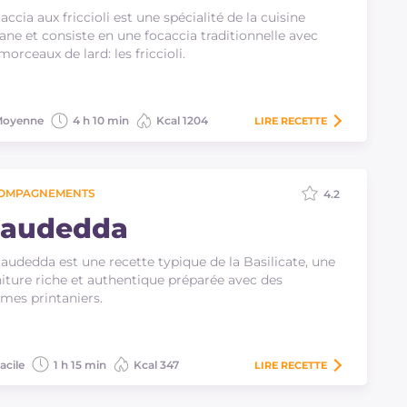
iaccia aux friccioli est une spécialité de la cuisine
ane et consiste en une focaccia traditionnelle avec
morceaux de lard: les friccioli.
oyenne
4 h 10 min
Kcal 1204
LIRE
RECETTE
OMPAGNEMENTS
4.2
iaudedda
iaudedda est une recette typique de la Basilicate, une
iture riche et authentique préparée avec des
mes printaniers.
acile
1 h 15 min
Kcal 347
LIRE
RECETTE