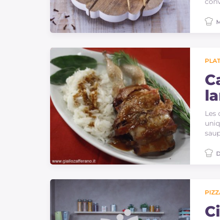
conv
M
PLAT
C
la
Les 
uniq
saup
D
PIZZ
Ci