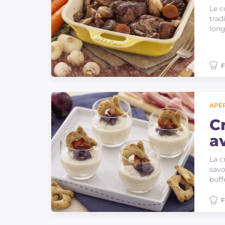
Le c
trad
long
F
APÉR
C
a
La c
savo
buff
F