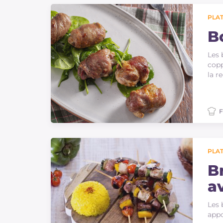
Sauces
PLAT
Dernieres recettes
B
Les 
IT Website
copp
la r
F
Facebook
Instagram
TikTok
YouTube
PLAT
B
a
Les 
appo