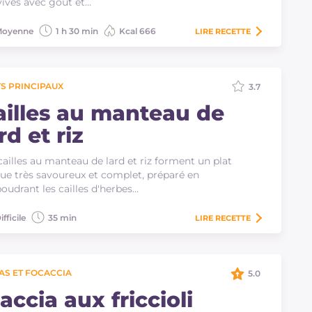
ives avec goût et…
oyenne
1 h 30 min
Kcal 666
LIRE
RECETTE
S PRINCIPAUX
3.7
ailles au manteau de
rd et riz
cailles au manteau de lard et riz forment un plat
ue très savoureux et complet, préparé en
oudrant les cailles d'herbes…
ifficile
35 min
LIRE
RECETTE
AS ET FOCACCIA
5.0
accia aux friccioli