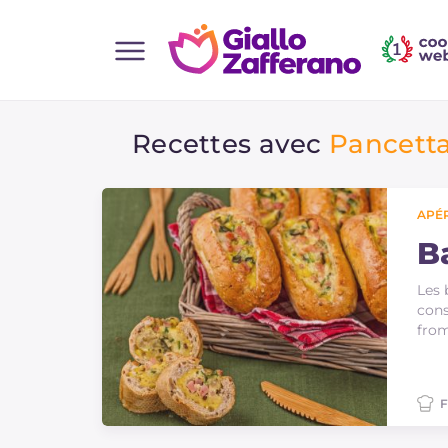
Home
Recettes avec
Pancett
Toutes les recettes
Aperitifs
Salades
APÉR
Plats principaux
B
Boissons et rafraîchissements
Les 
cons
Desserts
from
Accompagnement
Pizzas et focaccia
F
Gateaux et patisserie