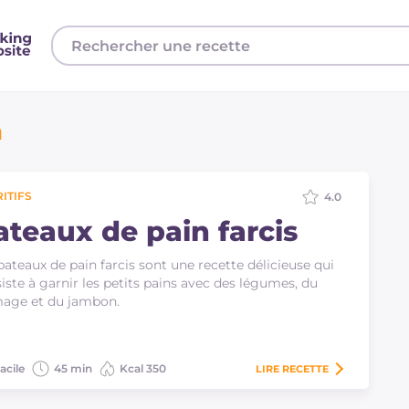
a
ITIFS
4.0
ateaux de pain farcis
bateaux de pain farcis sont une recette délicieuse qui
iste à garnir les petits pains avec des légumes, du
age et du jambon.
acile
45 min
Kcal 350
LIRE
RECETTE