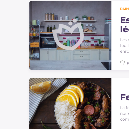
PAIN
E
l
Les 
feui
enro
F
F
La f
noir
comm