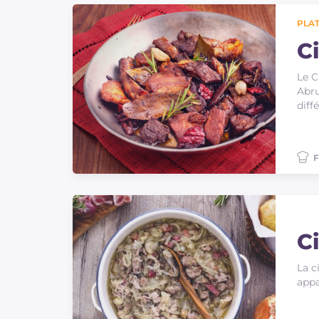
PLAT
Ci
Le C
Abru
diff
F
C
La c
appa