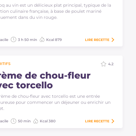
oq au vin est un délicieux plat principal, typique de la
ition culinaire française, à base de poulet mariné
uement dans du vin rouge.
acile
3 h 50 min
Kcal 879
LIRE
RECETTE
ITIFS
4.2
rème de chou-fleur
vec torcello
rème de chou-fleur avec torcello est une entrée
ureuse pour commencer un déjeuner ou enrichir un
et.
acile
50 min
Kcal 380
LIRE
RECETTE