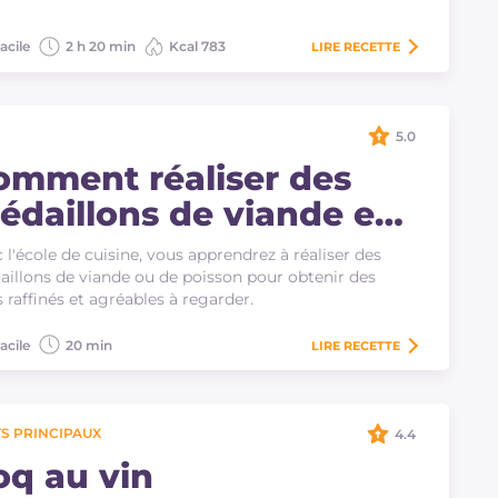
acile
2 h 20 min
Kcal 783
LIRE
RECETTE
5.0
omment réaliser des
édaillons de viande et
e poisson
 l'école de cuisine, vous apprendrez à réaliser des
illons de viande ou de poisson pour obtenir des
s raffinés et agréables à regarder.
acile
20 min
LIRE
RECETTE
S PRINCIPAUX
4.4
oq au vin