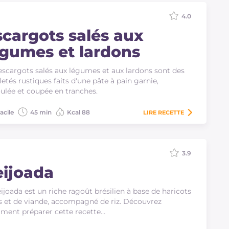
4.0
scargots salés aux
égumes et lardons
escargots salés aux légumes et aux lardons sont des
lletés rustiques faits d'une pâte à pain garnie,
ulée et coupée en tranches.
acile
45 min
Kcal 88
LIRE
RECETTE
3.9
eijoada
eijoada est un riche ragoût brésilien à base de haricots
s et de viande, accompagné de riz. Découvrez
ent préparer cette recette…