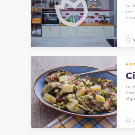
La c
tosc
des 
M
ACC
C
La c
garn
légu
F