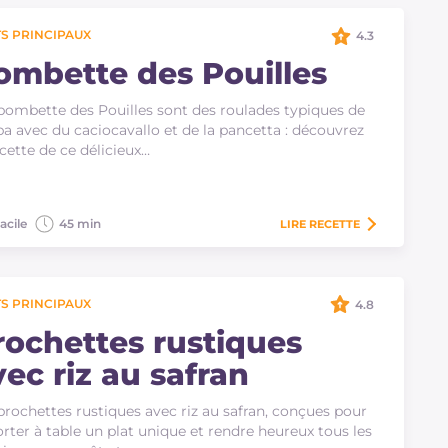
S PRINCIPAUX
4.3
ombette des Pouilles
bombette des Pouilles sont des roulades typiques de
a avec du caciocavallo et de la pancetta : découvrez
ecette de ce délicieux…
acile
45 min
LIRE
RECETTE
S PRINCIPAUX
4.8
rochettes rustiques
vec riz au safran
brochettes rustiques avec riz au safran, conçues pour
rter à table un plat unique et rendre heureux tous les