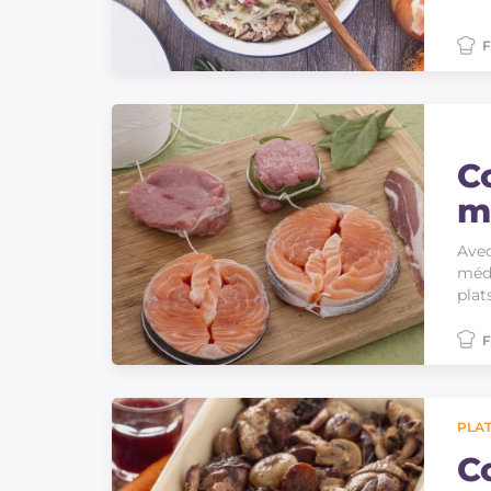
F
C
m
d
Avec
méda
plat
F
PLAT
C