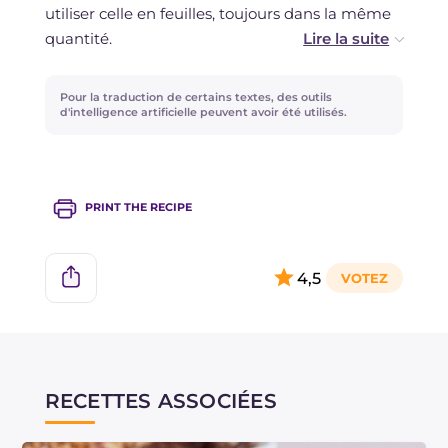
Vous pouvez conserver les biscuits pendant 1
utiliser celle en feuilles, toujours dans la même
semaine dans une boîte en fer blanc à l'abri de
quantité.
l'humidité.
Pour gagner du temps, vous pouvez préparer
Pour la traduction de certains textes, des outils
les biscuits et la crème pâtissière un jour à
d'intelligence artificielle peuvent avoir été utilisés.
l'avance.
PRINT THE RECIPE
4,5
RECETTES ASSOCIÉES