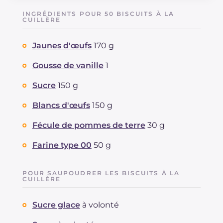
Glucides
g
78.5
INGRÉDIENTS POUR 50 BISCUITS À LA
Dont sucres
CUILLÈRE
g
62.4
Protéine
g
21.4
Jaunes d'œufs
170 g
Graisses
g
64.4
dont acides gras saturés
g
34.35
Gousse de vanille
1
Fibre
g
2.9
Cholestérol
Sucre
150 g
mg
714
Sodium
mg
250
Blancs d'œufs
150 g
Fécule de pommes de terre
30 g
Farine type 00
50 g
POUR SAUPOUDRER LES BISCUITS À LA
CUILLÈRE
Sucre glace
à volonté