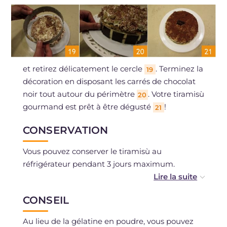
et retirez délicatement le cercle
. Terminez la
19
décoration en disposant les carrés de chocolat
noir tout autour du périmètre
. Votre tiramisù
20
gourmand est prêt à être dégusté
!
21
CONSERVATION
Vous pouvez conserver le tiramisù au
réfrigérateur pendant 3 jours maximum.
Vous pouvez également le congeler si vous le
CONSEIL
souhaitez pour environ 1 mois.
Au lieu de la gélatine en poudre, vous pouvez