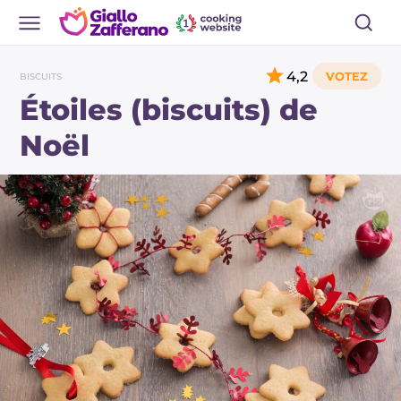
4,2
BISCUITS
Étoiles (biscuits) de
Noël