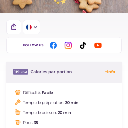
IT
FOLLOW US
EN
ES
Calories par portion
119
DE
Énergie
Kcal
119
BR
Glucides
g
13.7
Difficulté:
Facile
NL
Dont sucres
g
6.2
Temps de préparation:
30 min
Protéine
g
1.5
Graisses
g
6.5
Temps de cuisson:
20 min
dont acides gras saturés
g
3.6
Pour:
35
Fibre
g
40.4