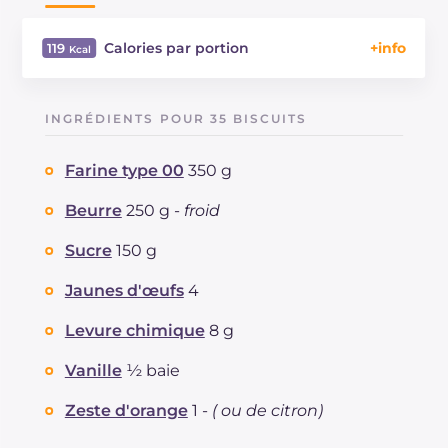
Calories par portion
119
Énergie
Kcal
119
Glucides
g
13.7
INGRÉDIENTS POUR 35 BISCUITS
Dont sucres
g
6.2
Protéine
g
1.5
Farine type 00
350 g
Graisses
g
6.5
dont acides gras saturés
Beurre
250 g -
froid
g
3.6
Fibre
g
40.4
Sucre
150 g
Cholestérol
mg
0.2
Sodium
mg
2.1
Jaunes d'œufs
4
Levure chimique
8 g
Vanille
½ baie
Zeste d'orange
1 -
( ou de citron)