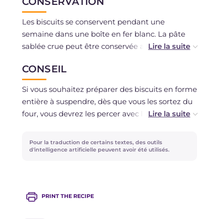
CONSERVATION
Les biscuits se conservent pendant une
semaine dans une boîte en fer blanc. La pâte
sablée crue peut être conservée au réfrigérateur
pendant 3-4 jours. Alternativement, elle peut
CONSEIL
être congelée pour un maximum d'un mois.
Si vous souhaitez préparer des biscuits en forme
entière à suspendre, dès que vous les sortez du
four, vous devrez les percer avec la partie plate
d'un bâtonnet en bois pour les brochettes afin
de faire passer le fil à travers le trou pratiqué
Pour la traduction de certains textes, des outils
pour les suspendre à l'arbre. Si la pâte sablée est
d'intelligence artificielle peuvent avoir été utilisés.
trop molle, vous pouvez la laisser reposer au
réfrigérateur pendant 30 minutes pour la
rendre plus compacte.
PRINT THE RECIPE