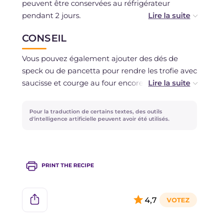
peuvent être conservées au réfrigérateur
pendant 2 jours.
CONSEIL
Vous pouvez les congeler avant ou après la
cuisson au four.
Vous pouvez également ajouter des dés de
speck ou de pancetta pour rendre les trofie avec
saucisse et courge au four encore plus
savoureuses !
Pour la traduction de certains textes, des outils
À la place de la béchamel, vous pouvez utiliser à
d'intelligence artificielle peuvent avoir été utilisés.
peu près la même quantité de crème fraîche
liquide.
PRINT THE RECIPE
4,7