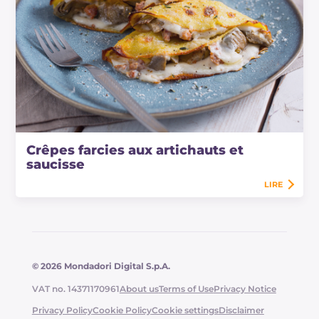
Crêpes farcies aux artichauts et
saucisse
LIRE
© 2026 Mondadori Digital S.p.A.
VAT no. 14371170961
About us
Terms of Use
Privacy Notice
Privacy Policy
Cookie Policy
Cookie settings
Disclaimer