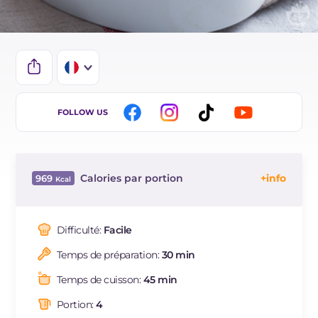
IT
FOLLOW US
EN
ES
Calories par portion
969
BR
Énergie
Kcal
969
DE
Glucides
g
96.6
Difficulté:
Facile
NL
Dont sucres
g
11.8
Temps de préparation:
30 min
Protéine
g
34.9
Graisses
g
48.5
Temps de cuisson:
45 min
dont acides gras saturés
g
21.18
Portion:
4
Fibre
g
3.8