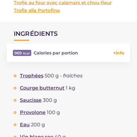
Trofie au four avec calamars et chou-fleur
Trofie alla Portofino
INGRÉDIENTS
Calories par portion
969
Énergie
Kcal
969
Glucides
g
96.6
Trophées
500 g -
fraîches
Dont sucres
g
11.8
Protéine
g
34.9
Courge butternut
1 kg
Graisses
g
48.5
Saucisse
300 g
dont acides gras saturés
g
21.18
Fibre
g
3.8
Provolone
100 g
Cholestérol
mg
82
Eau
200 g
Sodium
mg
1166
Vin blanc sec
40 g