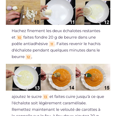
Hachez finement les deux échalotes restantes
et
faites fondre 20 g de beurre dans une
10
poêle antiadhésive
. Faites revenir le hachis
11
d'échalote pendant quelques minutes dans le
beurre
,
12
ajoutez le sucre
et faites cuire jusqu'à ce que
13
l'échalote soit légèrement caramélisée.
Remettez maintenant le velouté de carottes à
la cannelle sur le feu, à feu doux; ajoutez 20 g