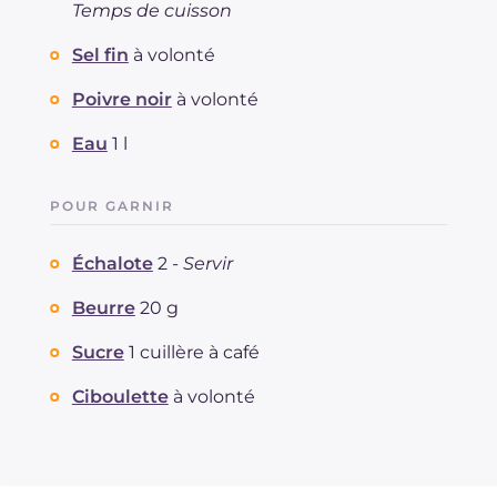
Temps de cuisson
Sel fin
à volonté
Poivre noir
à volonté
Eau
1 l
POUR GARNIR
Échalote
2 -
Servir
Beurre
20 g
Sucre
1 cuillère à café
Ciboulette
à volonté