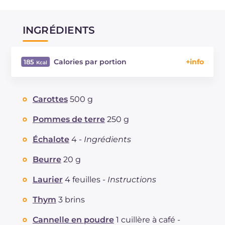
INGRÉDIENTS
Calories par portion
185
Énergie
Kcal
185
Glucides
g
22.4
Carottes
500 g
Dont sucres
g
13.1
Protéine
g
3.2
Pommes de terre
250 g
Graisses
g
9.2
Échalote
4 -
Ingrédients
dont acides gras saturés
g
5.07
Fibre
g
5.7
Beurre
20 g
Cholestérol
mg
25
Laurier
4 feuilles -
Instructions
Sodium
mg
315
Thym
3 brins
Cannelle en poudre
1 cuillère à café -