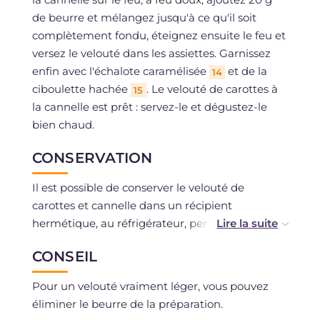
de beurre et mélangez jusqu'à ce qu'il soit
complètement fondu, éteignez ensuite le feu et
versez le velouté dans les assiettes. Garnissez
enfin avec l'échalote caramélisée
et de la
14
ciboulette hachée
. Le velouté de carottes à
15
la cannelle est prêt : servez-le et dégustez-le
bien chaud.
CONSERVATION
Il est possible de conserver le velouté de
carottes et cannelle dans un récipient
hermétique, au réfrigérateur, pendant 2-3 jours.
CONSEIL
Vous pouvez congeler le velouté de carottes et
cannelle dans un récipient hermétique. Pour le
Pour un velouté vraiment léger, vous pouvez
décongeler, il suffit de le sortir du congélateur
éliminer le beurre de la préparation.
quelques heures avant le repas et de le laisser