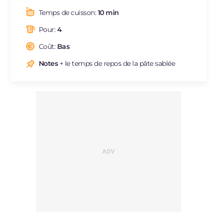
Graisses
g
11
Temps de cuisson:
10 min
dont acides gras saturés
g
5.67
Pour:
4
Fibre
g
3.7
Cholestérol
Coût:
Bas
mg
83
Sodium
mg
408
Notes
+ le temps de repos de la pâte sablée