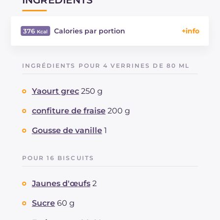
Calories par portion
376
Énergie
Kcal
376
Glucides
g
60.9
INGRÉDIENTS POUR 4 VERRINES DE 80 ML
Dont sucres
g
48.7
Protéine
g
8.3
Yaourt grec
250 g
Graisses
g
11
dont acides gras saturés
confiture de fraise
200 g
g
5.67
Fibre
g
3.7
Gousse de vanille
1
Cholestérol
mg
83
Sodium
mg
408
POUR 16 BISCUITS
Jaunes d'œufs
2
Sucre
60 g