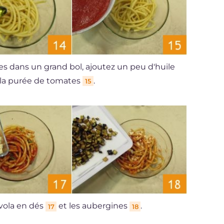
les dans un grand bol, ajoutez un peu d'huile
z la purée de tomates
.
15
ovola en dés
et les aubergines
.
17
18