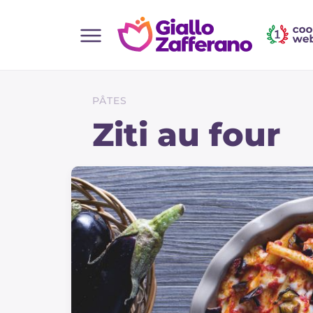
Home
Toutes les recettes
PÂTES
Aperitifs
Ziti au four
Salades
Plats principaux
Boissons et rafraîchissements
Desserts
Accompagnement
Pizzas et focaccia
Gateaux et patisserie