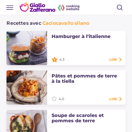
Recettes avec
Caciocavallo silano
Hamburger à l'italienne
4.3
LIRE
Un hamburger à l'italienne qui n'a
rien à envier aux burgers
Pâtes et pommes de terre
américains : pains moelleux, viande
à la tiella
savoureuse, caciocavallo fondant et
oignons rouges !
4.0
LIRE
Les pâtes et pommes de terre à la
tiella sont une recette typique de la
Soupe de scaroles et
Calabre, précisément de la ville de
pommes de terre
Cosenza. Sa particularité réside…