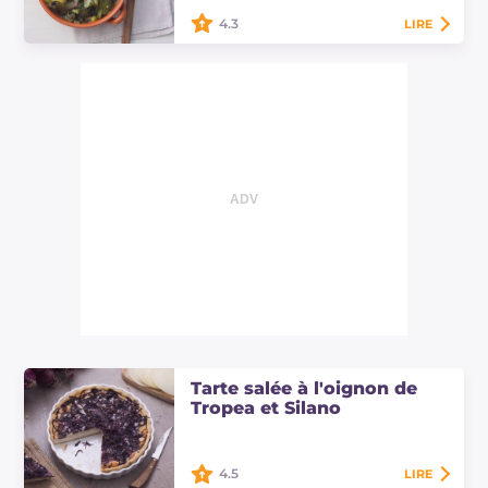
4.3
LIRE
La soupe de scaroles et pommes de
terre est parfaite pour une journée
maussade. Vous apporterez à table
un plat aux saveurs d'antan, pour…
Tarte salée à l'oignon de
Tropea et Silano
4.5
LIRE