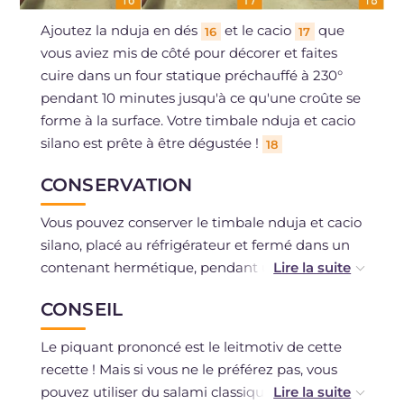
Ajoutez la nduja en dés
et le cacio
que
16
17
vous aviez mis de côté pour décorer et faites
cuire dans un four statique préchauffé à 230°
pendant 10 minutes jusqu'à ce qu'une croûte se
forme à la surface. Votre timbale nduja et cacio
silano est prête à être dégustée !
18
CONSERVATION
Vous pouvez conserver le timbale nduja et cacio
silano, placé au réfrigérateur et fermé dans un
contenant hermétique, pendant un jour
maximum. Vous pouvez le congeler une fois
CONSEIL
cuit, en le conservant dans un contenant
hermétique. Pour le décongeler, mettez-le au
Le piquant prononcé est le leitmotiv de cette
réfrigérateur la veille et, une fois décongelé,
recette ! Mais si vous ne le préférez pas, vous
faites-le réchauffer au four.
pouvez utiliser du salami classique et, à la place