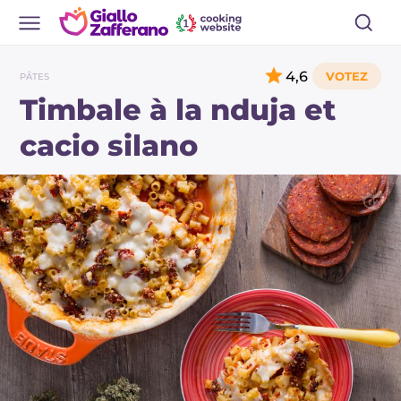
4,6
PÂTES
Timbale à la nduja et
cacio silano