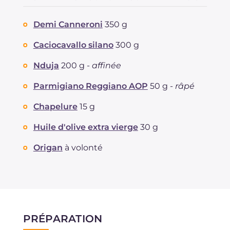
Dont sucres
g
3.8
Protéine
g
37.5
Demi Canneroni
350 g
Graisses
g
32.4
dont acides gras saturés
Caciocavallo silano
300 g
g
14.25
Fibre
g
2
Nduja
200 g -
affinée
Cholestérol
mg
81
Sodium
mg
1283
Parmigiano Reggiano AOP
50 g -
râpé
Chapelure
15 g
Huile d'olive extra vierge
30 g
Origan
à volonté
PRÉPARATION