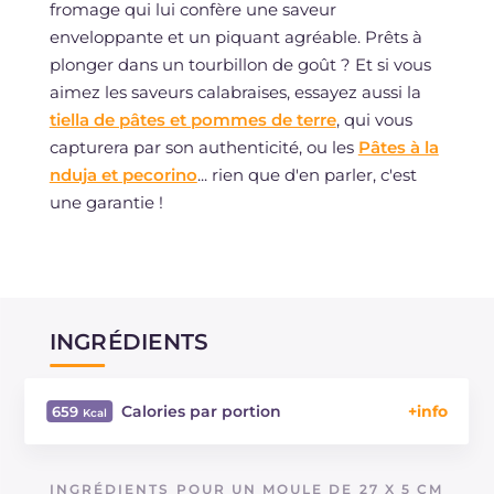
fromage qui lui confère une saveur
enveloppante et un piquant agréable. Prêts à
plonger dans un tourbillon de goût ? Et si vous
aimez les saveurs calabraises, essayez aussi la
tiella de pâtes et pommes de terre
, qui vous
capturera par son authenticité, ou les
Pâtes à la
nduja et pecorino
... rien que d'en parler, c'est
une garantie !
INGRÉDIENTS
Calories par portion
659
Énergie
Kcal
659
Glucides
g
54.4
INGRÉDIENTS POUR UN MOULE DE 27 X 5 CM