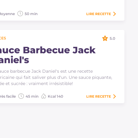
oyenne
50 min
LIRE
RECETTE
CES
5.0
auce Barbecue Jack
aniel's
auce barbecue Jack Daniel's est une recette
icaine qui fait saliver plus d'un. Une sauce piquante,
ée et sucrée : vraiment irrésistible!
rès facile
45 min
Kcal 140
LIRE
RECETTE