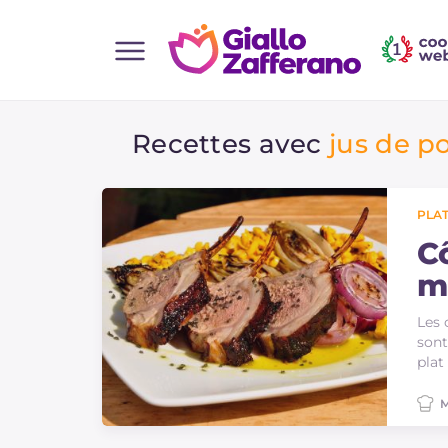
Home
Recettes avec
jus de 
Toutes les recettes
Aperitifs
Salades
PLAT
Plats principaux
C
m
Boissons et rafraîchissements
gr
Desserts
Les 
sont
Accompagnement
plat
Pizzas et focaccia
M
Gateaux et patisserie