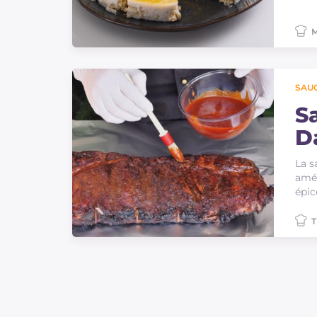
M
SAU
S
D
La s
amér
épic
T