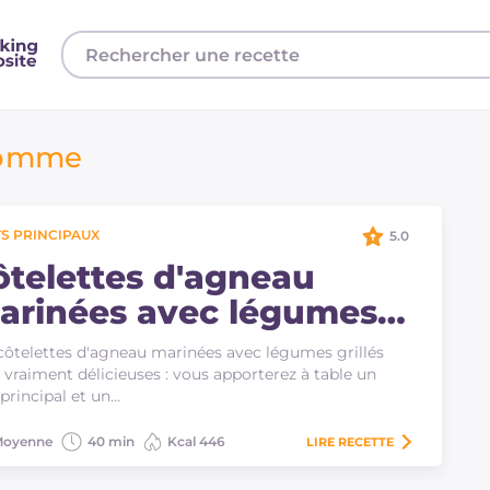
pomme
S PRINCIPAUX
5.0
ôtelettes d'agneau
arinées avec légumes
illés
côtelettes d'agneau marinées avec légumes grillés
 vraiment délicieuses : vous apporterez à table un
 principal et un…
oyenne
40 min
Kcal 446
LIRE
RECETTE