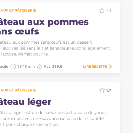
AUX ET PÂTISSERIE
4.1
âteau aux pommes
ans œufs
âteau aux pommes sans œufs est un dessert
leux, réalisé sans lait et sans beurre, donc également
 lactose. Parfait pour le…
acile
1 h 15 min
Kcal 399.8
LIRE
RECETTE
AUX ET PÂTISSERIE
1.7
âteau léger
âteau léger est un délicieux dessert à base de yaourt
e pommes avec une savoureuse base de riz soufflé,
fait pour chaque moment de…