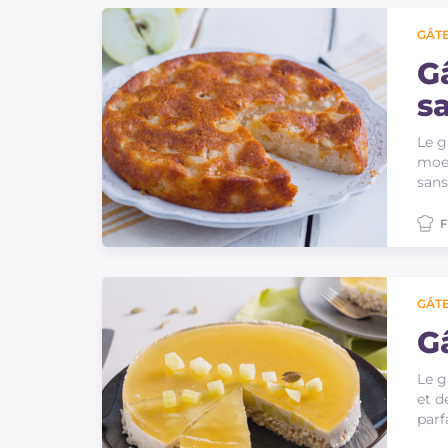
Sauces
GÂTE
Dernieres recettes
G
s
IT Website
Le g
moel
sans
F
Facebook
Instagram
TikTok
YouTube
GÂTE
G
Le g
et d
par