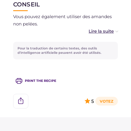
CONSEIL
Vous pouvez également utiliser des amandes
non pelées.
Si vous le souhaitez, vous pouvez aromatiser les
amandes grillées en ajoutant une pincée
Pour la traduction de certains textes, des outils
d'épices ou d'herbes aromatiques tant qu'elles
d'intelligence artificielle peuvent avoir été utilisés.
sont encore chaudes, comme par exemple du
paprika, du thym, de l'origan ou de l'ail en
poudre.
PRINT THE RECIPE
5