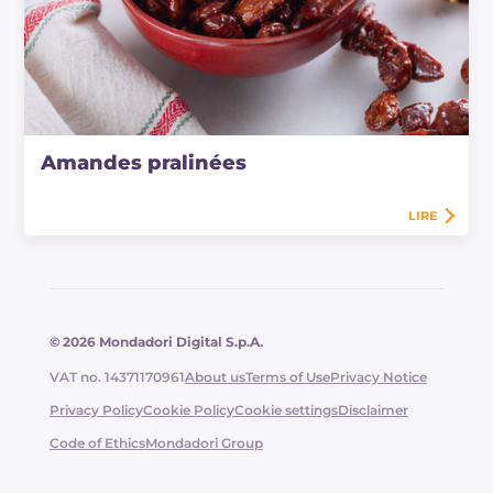
Amandes pralinées
LIRE
© 2026 Mondadori Digital S.p.A.
VAT no. 14371170961
About us
Terms of Use
Privacy Notice
Privacy Policy
Cookie Policy
Cookie settings
Disclaimer
Code of Ethics
Mondadori Group