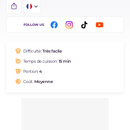
IT
FOLLOW US
EN
ES
Difficulté:
Très facile
DE
Temps de cuisson:
15 min
BR
Portion:
4
NL
Coût:
Moyenne