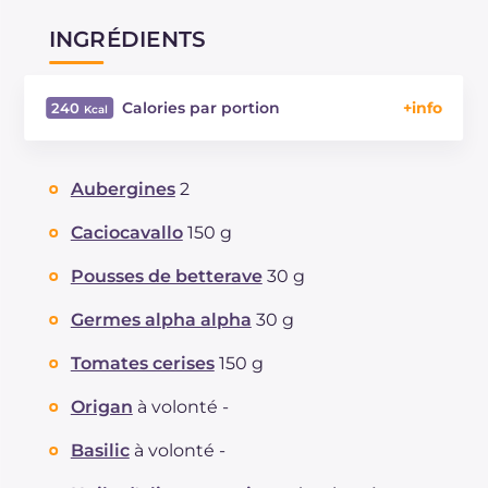
INGRÉDIENTS
Calories par portion
240
Énergie
Kcal
240
Glucides
g
5.5
Aubergines
2
Dont sucres
g
5.5
Protéine
g
16.4
Caciocavallo
150 g
Graisses
g
16.9
Pousses de betterave
30 g
dont acides gras saturés
g
7.62
Fibre
g
4.1
Germes alpha alpha
30 g
Cholestérol
mg
33
Tomates cerises
150 g
Sodium
mg
787
Origan
à volonté -
Basilic
à volonté -