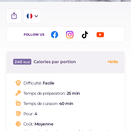
IT
FOLLOW US
EN
BR
Calories par portion
240
DE
Énergie
Kcal
240
ES
Glucides
g
5.5
Difficulté:
Facile
NL
Dont sucres
g
5.5
Temps de préparation:
25 min
Protéine
g
16.4
Graisses
g
16.9
Temps de cuisson:
40 min
dont acides gras saturés
g
7.62
Pour:
4
Fibre
g
4.1
Cholestérol
Coût:
Moyenne
mg
33