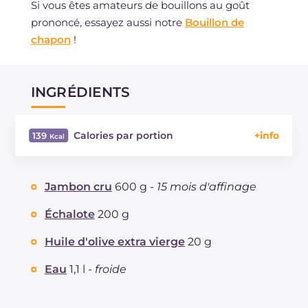
Si vous êtes amateurs de bouillons au goût
prononcé, essayez aussi notre
Bouillon de
chapon
!
INGRÉDIENTS
Calories par portion
139
Énergie
Kcal
139
Glucides
g
0.4
Jambon cru
600 g -
15 mois d'affinage
Dont sucres
g
0.4
Protéine
g
11.7
Échalote
200 g
Graisses
g
10
Huile d'olive extra vierge
20 g
dont acides gras saturés
g
3.03
Fibre
g
0.2
Eau
1,1 l -
froide
Cholestérol
mg
30
Sodium
mg
1120