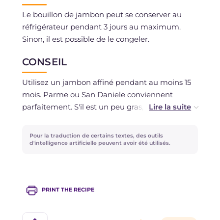
Le bouillon de jambon peut se conserver au
réfrigérateur pendant 3 jours au maximum.
Sinon, il est possible de le congeler.
CONSEIL
Utilisez un jambon affiné pendant au moins 15
mois. Parme ou San Daniele conviennent
parfaitement. S'il est un peu gras, ne vous
inquiétez pas, le bouillon sera ensuite dégraissé
et le résultat sera le même.
Pour la traduction de certains textes, des outils
d'intelligence artificielle peuvent avoir été utilisés.
Lors de la phase de rôtissage du jambon cru, la
casserole doit être toujours bien chaude. Gardez
donc le feu assez vif. Si la température diminue
PRINT THE RECIPE
trop, le jambon devient bouilli et le bouillon en
pâtira au niveau du goût. Verser de l'eau froide
dans le bouillon permet de créer un choc