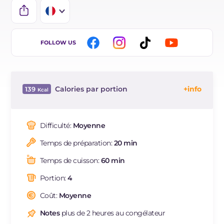
IT
FOLLOW US
EN
BR
Calories par portion
139
DE
Énergie
Kcal
139
ES
Glucides
g
0.4
Difficulté:
Moyenne
NL
Dont sucres
g
0.4
Temps de préparation:
20 min
Protéine
g
11.7
Graisses
g
10
Temps de cuisson:
60 min
dont acides gras saturés
g
3.03
Portion:
4
Fibre
g
0.2
Cholestérol
Coût:
Moyenne
mg
30
Sodium
mg
1120
Notes
plus de 2 heures au congélateur