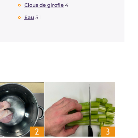
Clous de girofle
4
Eau
5 l