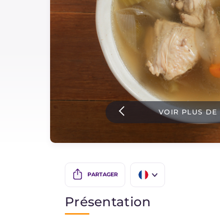
Sauces
Dernieres recettes
IT Website
VOIR PLUS DE
Facebook
Instagram
TikTok
YouTube
PARTAGER
IT
Présentation
EN