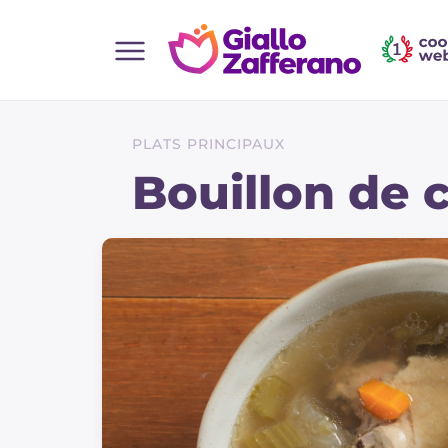
Home
Toutes les recettes
PLATS PRINCIPAUX
Aperitifs
Bouillon de
Salades
Plats principaux
Boissons et rafraîchissements
Desserts
Accompagnement
Pizzas et focaccia
Gateaux et patisserie