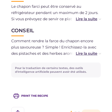
Le chapon farci peut être conservé au
réfrigérateur pendant un maximum de 2 jours.
Si vous prévoyez de servir ce plat principal le
jour de Noël mais que le temps presse et que
CONSEIL
vous voulez aussi profiter de la fête sans vous
affairer aux fourneaux, vous pouvez le préparer
Comment rendre la farce du chapon encore
la veille et le conserver au réfrigérateur. Le
plus savoureuse ? Simple ! Enrichissez-la avec
lendemain, faites-le cuire avant de le servir !
des pistaches et des herbes aromatiques à votre
goût !
Si vous avez utilisé uniquement des ingrédients
Pour la traduction de certains textes, des outils
frais et non décongelés, vous pouvez également
Si vous le souhaitez, vous pouvez également
d'intelligence artificielle peuvent avoir été utilisés.
le congeler pour un maximum de 1 mois.
cuire le chapon farci dans un four statique
préchauffé à 160°C pendant environ 2 heures,
puis le cuire pendant 15 minutes
PRINT THE RECIPE
supplémentaires à 200°C : rappelez-vous
cependant que pendant la cuisson au four, il
faudra l'arroser avec le jus de cuisson au moins