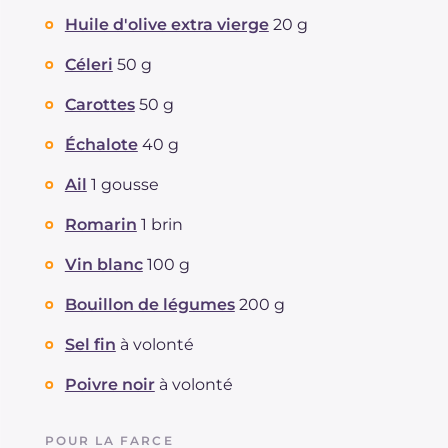
Protéine
g
72
Huile d'olive extra vierge
20 g
Graisses
g
48
Céleri
50 g
dont acides gras saturés
g
13.73
Fibre
g
2.9
Carottes
50 g
Cholestérol
mg
301
Échalote
40 g
Sodium
mg
1446
Ail
1 gousse
Romarin
1 brin
Vin blanc
100 g
Bouillon de légumes
200 g
Sel fin
à volonté
Poivre noir
à volonté
POUR LA FARCE