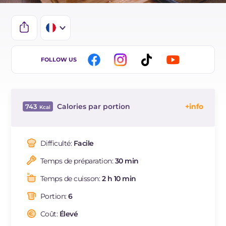
IT
FOLLOW US
EN
BR
Calories par portion
743
ES
Énergie
Kcal
743
DE
Glucides
g
3.1
Difficulté:
Facile
NL
Dont sucres
g
3
Temps de préparation:
30 min
Protéine
g
72
Graisses
g
48
Temps de cuisson:
2 h 10 min
dont acides gras saturés
g
13.73
Portion:
6
Fibre
g
2.9
Cholestérol
Coût:
Élevé
mg
301