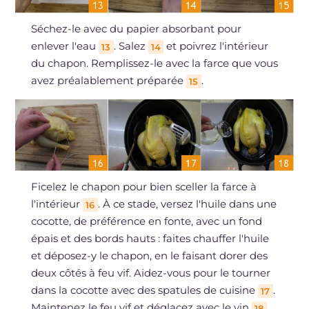
Séchez-le avec du papier absorbant pour
enlever l'eau
. Salez
et poivrez l'intérieur
13
14
du chapon. Remplissez-le avec la farce que vous
avez préalablement préparée
.
15
Ficelez le chapon pour bien sceller la farce à
l'intérieur
. À ce stade, versez l'huile dans une
16
cocotte, de préférence en fonte, avec un fond
épais et des bords hauts : faites chauffer l'huile
et déposez-y le chapon, en le faisant dorer des
deux côtés à feu vif. Aidez-vous pour le tourner
dans la cocotte avec des spatules de cuisine
.
17
Maintenez le feu vif et déglacez avec le vin
,
18