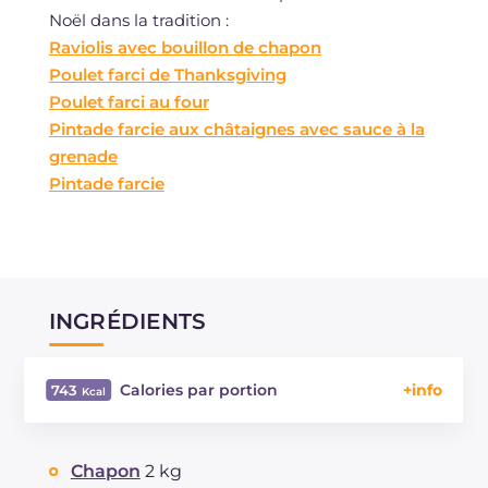
Noël dans la tradition :
Raviolis avec bouillon de chapon
Poulet farci de Thanksgiving
Poulet farci au four
Pintade farcie aux châtaignes avec sauce à la
grenade
Pintade farcie
INGRÉDIENTS
Calories par portion
743
Énergie
Kcal
743
Glucides
g
3.1
Chapon
2 kg
Dont sucres
g
3