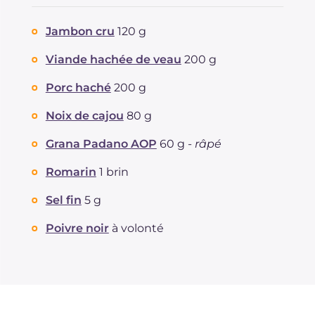
Jambon cru
120 g
Viande hachée de veau
200 g
Porc haché
200 g
Noix de cajou
80 g
Grana Padano AOP
60 g -
râpé
Romarin
1 brin
Sel fin
5 g
Poivre noir
à volonté