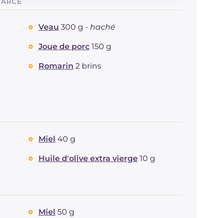
FARCE
Glucides
g
19.3
Dont sucres
g
15.9
Veau
300 g -
haché
Protéine
g
53.4
Graisses
g
53.5
Joue de porc
150 g
dont acides gras saturés
g
16.36
Romarin
2 brins
Fibre
g
1.8
Cholestérol
mg
243
Sodium
mg
831
Miel
40 g
Huile d'olive extra vierge
10 g
Miel
50 g