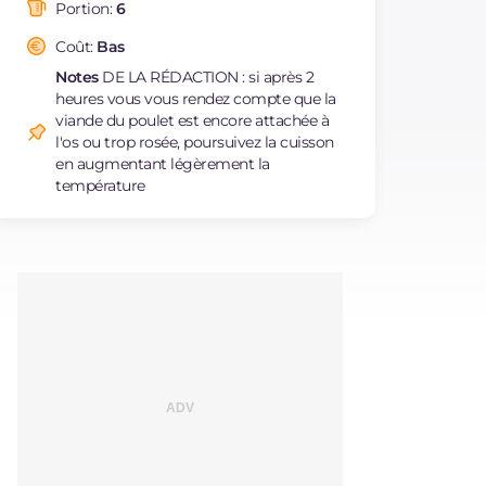
saturés
Portion:
6
Fibre
g
1.8
Coût:
Bas
Cholestérol
mg
243
Notes
DE LA RÉDACTION : si après 2
Sodium
mg
831
heures vous vous rendez compte que la
viande du poulet est encore attachée à
l'os ou trop rosée, poursuivez la cuisson
en augmentant légèrement la
température