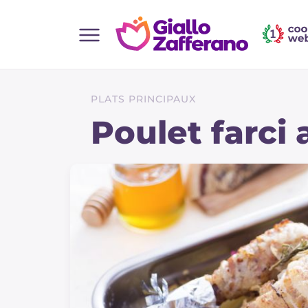
Home
Toutes les recettes
PLATS PRINCIPAUX
Aperitifs
Poulet farci 
Salades
Plats principaux
Boissons et rafraîchissements
Desserts
Accompagnement
Pizzas et focaccia
Gateaux et patisserie