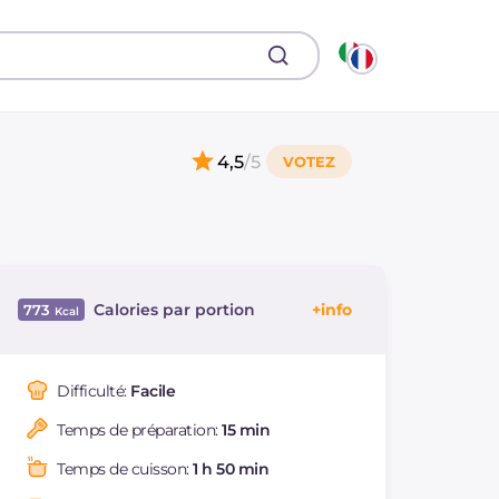
4,5
/5
Calories par portion
773
Énergie
Kcal
773
Glucides
g
19.3
Difficulté:
Facile
Dont sucres
g
15.9
Temps de préparation:
15 min
Protéine
g
53.4
Graisses
g
53.5
Temps de cuisson:
1 h 50 min
dont acides gras
g
16.36