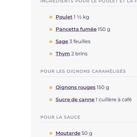
INGRÉDIENTS POUR LE POULET ET LA 
Poulet
1 ½ kg
Pancetta fumée
150 g
Sage
3 feuilles
Thym
2 brins
POUR LES OIGNONS CARAMÉLISÉS
Oignons rouges
150 g
Sucre de canne
1 cuillère à café
POUR LA SAUCE
Moutarde
50 g