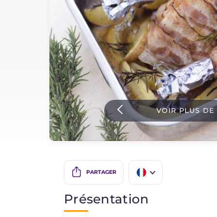
Sauces
Dernieres recettes
IT Website
VOIR PLUS DE
Facebook
Instagram
TikTok
YouTube
PARTAGER
IT
Présentation
EN