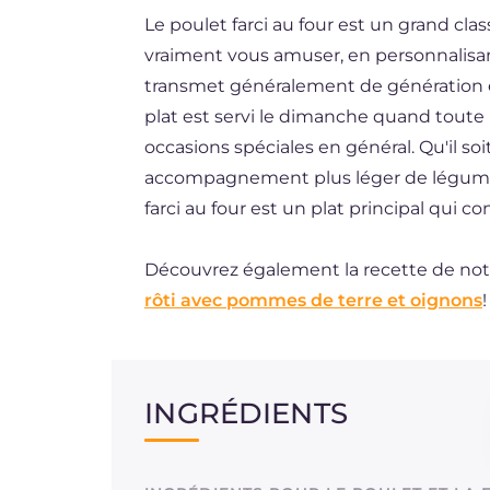
Le poulet farci au four est un grand clas
BR
vraiment vous amuser, en personnalisa
ES
transmet généralement de génération en 
DE
plat est servi le dimanche quand toute la
occasions spéciales en général. Qu'il s
NL
accompagnement plus léger de légumes v
farci au four est un plat principal qui con
Découvrez également la recette de no
rôti avec pommes de terre et oignons
!
INGRÉDIENTS