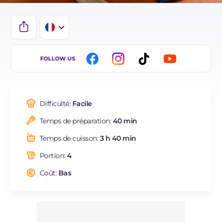
IT
FOLLOW US
EN
DE
Difficulté:
Facile
ES
Temps de préparation:
40 min
BR
Temps de cuisson:
3 h 40 min
NL
Portion:
4
Coût:
Bas