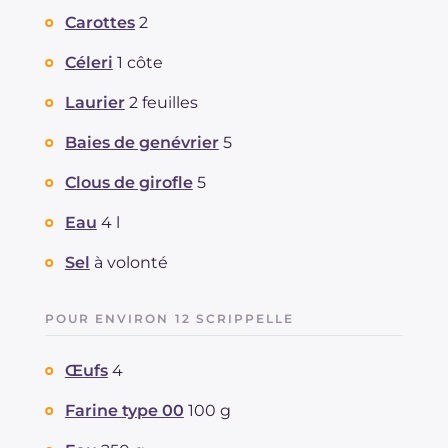
Carottes
2
Céleri
1 côte
Laurier
2 feuilles
Baies de genévrier
5
Clous de girofle
5
Eau
4 l
Sel
à volonté
POUR ENVIRON 12 SCRIPPELLE
Œufs
4
Farine type 00
100 g