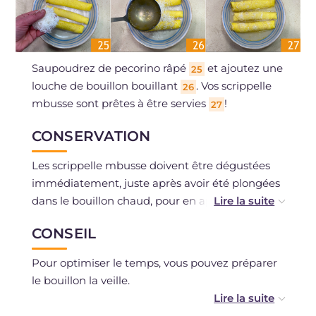
Saupoudrez de pecorino râpé
et ajoutez une
25
louche de bouillon bouillant
. Vos scrippelle
26
mbusse sont prêtes à être servies
!
27
CONSERVATION
Les scrippelle mbusse doivent être dégustées
immédiatement, juste après avoir été plongées
dans le bouillon chaud, pour en apprécier au
mieux la texture.
CONSEIL
Les scrippelle seules peuvent être conservées
Pour optimiser le temps, vous pouvez préparer
au réfrigérateur, empilées et couvertes de film
le bouillon la veille.
alimentaire, pour un maximum de 2 jours.
Comment utiliser la viande du bouillon ?