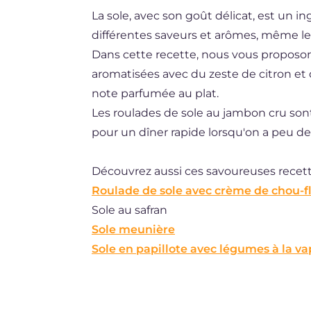
La sole, avec son goût délicat, est un in
DE
différentes saveurs et arômes, même le
ES
Dans cette recette, nous vous proposo
BR
aromatisées avec du zeste de citron et 
note parfumée au plat.
NL
Les roulades de sole au jambon cru sont 
pour un dîner rapide lorsqu'on a peu de
Découvrez aussi ces savoureuses recette
Roulade de sole avec crème de chou-f
Sole au safran
Sole meunière
Sole en papillote avec légumes à la v