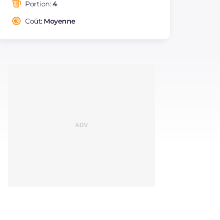
saturés
Portion:
4
Fibre
g
1.4
Coût:
Moyenne
Cholestérol
mg
38
Sodium
mg
744