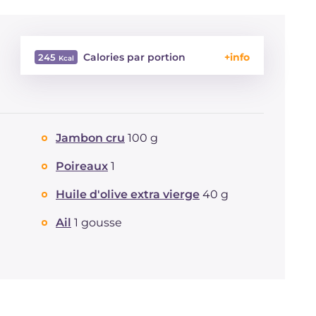
Calories par portion
245
Énergie
Kcal
245
Glucides
g
2.5
Dont sucres
g
2.5
Jambon cru
100 g
Protéine
g
21.4
Graisses
g
16.5
Poireaux
1
dont acides gras saturés
g
3.26
Huile d'olive extra vierge
40 g
Fibre
g
1.4
Cholestérol
mg
38
Ail
1 gousse
Sodium
mg
744