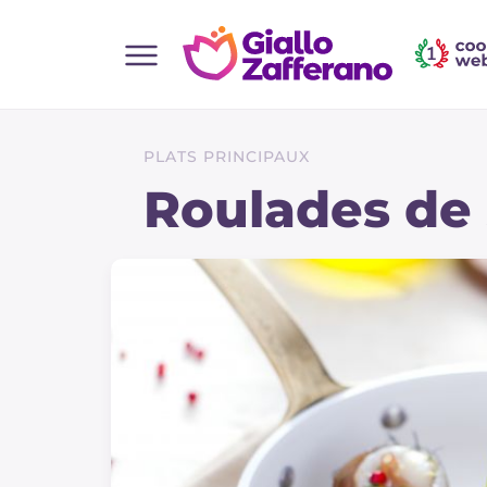
Home
Toutes les recettes
PLATS PRINCIPAUX
Aperitifs
Roulades de 
Salades
Plats principaux
Boissons et rafraîchissements
Desserts
Accompagnement
Pizzas et focaccia
Gateaux et patisserie