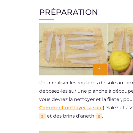
PRÉPARATION
Pour réaliser les roulades de sole au ja
déposez-les sur une planche à découp
vous devrez la nettoyer et la fileter, p
Comment nettoyer la sole
). Salez et a
et des brins d'aneth
.
2
3