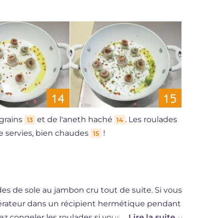
 grains
et de l'aneth haché
. Les roulades
13
14
e servies, bien chaudes
!
15
des de sole au jambon cru tout de suite. Si vous
igérateur dans un récipient hermétique pendant
congeler les roulades si vous avez utilisé des