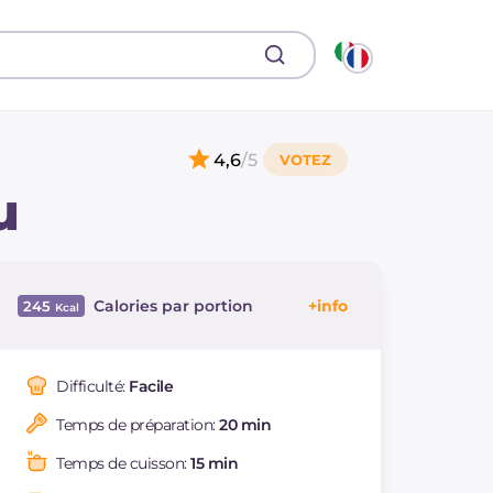
4,6
/5
u
Calories par portion
245
Énergie
Kcal
245
Glucides
g
2.5
Difficulté:
Facile
Dont sucres
g
2.5
Temps de préparation:
20 min
Protéine
g
21.4
Graisses
g
16.5
Temps de cuisson:
15 min
dont acides gras
g
3.26