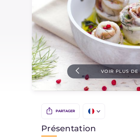
Sauces
Dernieres recettes
IT Website
VOIR PLUS DE
Facebook
Instagram
TikTok
YouTube
PARTAGER
IT
Présentation
EN