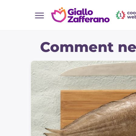
Home
Comment net
Toutes les recettes
Aperitifs
Salades
Plats principaux
Boissons et rafraîchissements
Desserts
Accompagnement
Pizzas et focaccia
Gateaux et patisserie