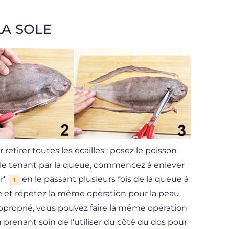
Cholestérol
mg
25
Sodium
mg
120
A SOLE
tirer toutes les écailles : posez le poisson
n le tenant par la queue, commencez à enlever
ur"
en le passant plusieurs fois de la queue à
1
ole et répétez la même opération pour la peau
 approprié, vous pouvez faire la même opération
 prenant soin de l'utiliser du côté du dos pour