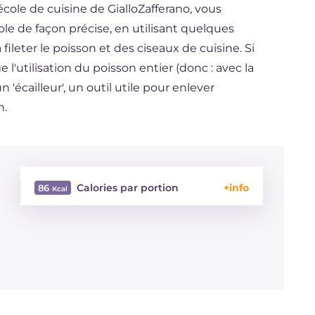
l'école de cuisine de GialloZafferano, vous
ole de façon précise, en utilisant quelques
fileter le poisson et des ciseaux de cuisine. Si
 l'utilisation du poisson entier (donc : avec la
'écailleur', un outil utile pour enlever
n.
Calories par portion
86
Énergie
Kcal
86
Glucides
g
0.8
Dont sucres
g
0.8
Protéine
g
16.9
Graisses
g
1.7
dont acides gras saturés
g
0.22