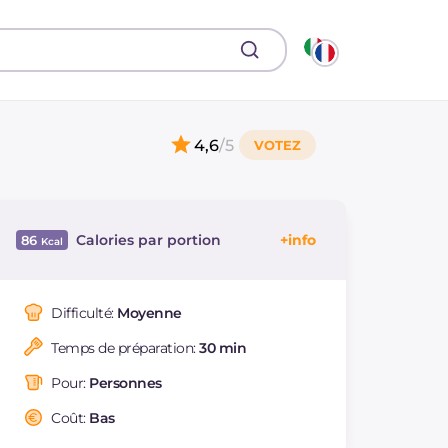
4,6
/5
Calories par portion
86
Énergie
Kcal
86
Glucides
g
0.8
Difficulté:
Moyenne
Dont sucres
g
0.8
Temps de préparation:
30 min
Protéine
g
16.9
Graisses
g
1.7
Pour:
Personnes
dont acides gras
g
0.22
saturés
Coût:
Bas
Cholestérol
mg
25