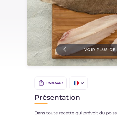
Sauces
Dernieres recettes
IT Website
VOIR PLUS DE
Facebook
Instagram
TikTok
YouTube
PARTAGER
IT
Présentation
EN
Dans toute recette qui prévoit du pois
ES