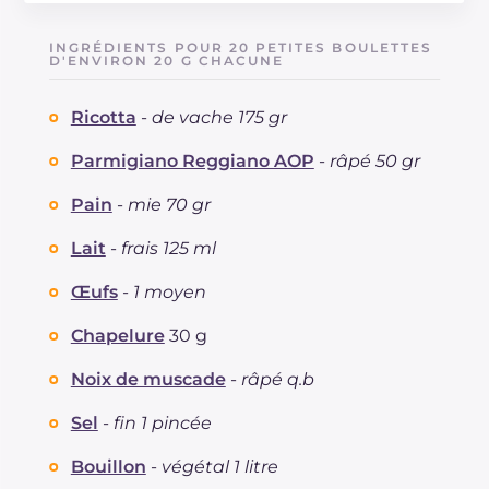
Énergie
Kcal
447
Glucides
g
45.5
INGRÉDIENTS POUR 20 PETITES BOULETTES
Dont sucres
D'ENVIRON 20 G CHACUNE
g
7.6
Protéine
g
17.3
Ricotta
-
de vache 175 gr
Graisses
g
21.7
dont acides gras saturés
g
7.94
Parmigiano Reggiano AOP
-
râpé 50 gr
Fibre
g
4.6
Cholestérol
Pain
-
mie 70 gr
mg
80
Sodium
mg
2043
Lait
-
frais 125 ml
Œufs
-
1 moyen
Chapelure
30 g
Noix de muscade
-
râpé q.b
Sel
-
fin 1 pincée
Bouillon
-
végétal 1 litre