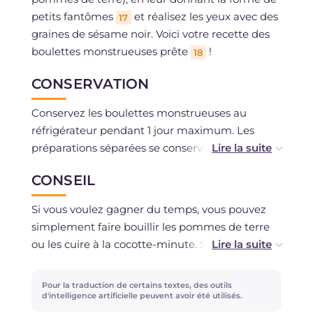
petits fantômes
et réalisez les yeux avec des
17
graines de sésame noir. Voici votre recette des
boulettes monstrueuses prête
!
18
CONSERVATION
Conservez les boulettes monstrueuses au
réfrigérateur pendant 1 jour maximum. Les
préparations séparées se conservent au
réfrigérateur pendant 1-2 jours dans des petits
CONSEIL
bols couverts de film plastique.
Si vous voulez gagner du temps, vous pouvez
simplement faire bouillir les pommes de terre
ou les cuire à la cocotte-minute. Si vous préférez
une version colorée des petits fantômes, vous
pouvez diviser la crème de pommes de terre en
Pour la traduction de certains textes, des outils
petits bols et ajouter dans l'un des épinards,
d'intelligence artificielle peuvent avoir été utilisés.