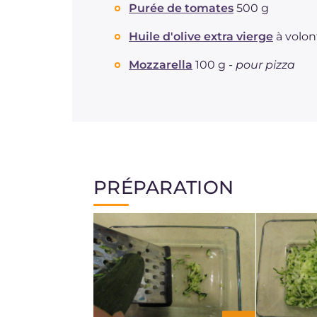
Purée de tomates
500 g
Huile d'olive extra vierge
à volon
Mozzarella
100 g -
pour pizza
PRÉPARATION