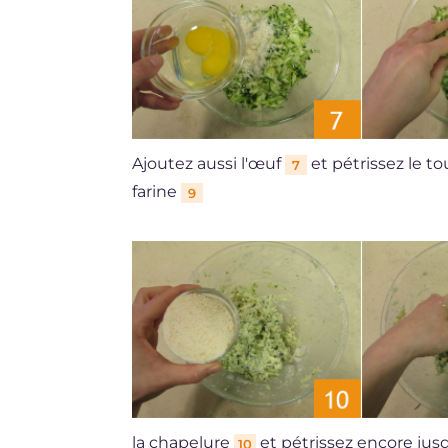
Ajoutez aussi l'œuf
et pétrissez le t
7
farine
9
la chapelure
et pétrissez encore ju
10