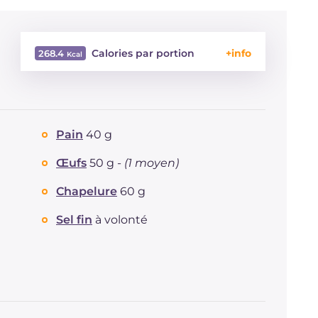
Calories par portion
268.4
Énergie
Kcal
268.4
Glucides
g
24.9
Dont sucres
g
6.3
Pain
40 g
Protéine
g
12.6
Graisses
g
13.2
Œufs
50 g -
(1 moyen)
dont acides gras saturés
g
5
Chapelure
60 g
Fibre
g
60.6
Cholestérol
mg
3.7
Sel fin
à volonté
Sodium
mg
479.5