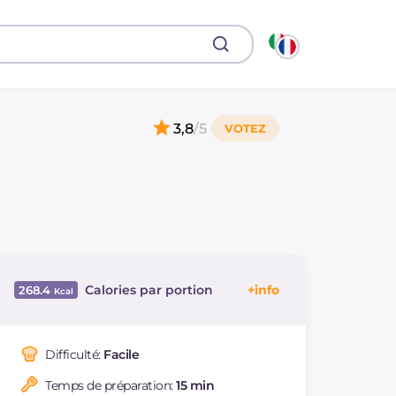
3,8
/5
Calories par portion
268.4
Énergie
Kcal
268.4
Glucides
g
24.9
Difficulté:
Facile
Dont sucres
g
6.3
Temps de préparation:
15 min
Protéine
g
12.6