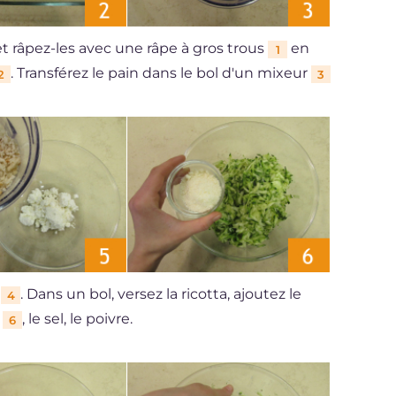
t râpez-les avec une râpe à gros trous
en
1
. Transférez le pain dans le bol d'un mixeur
2
3
s
. Dans un bol, versez la ricotta, ajoutez le
4
é
, le sel, le poivre.
6