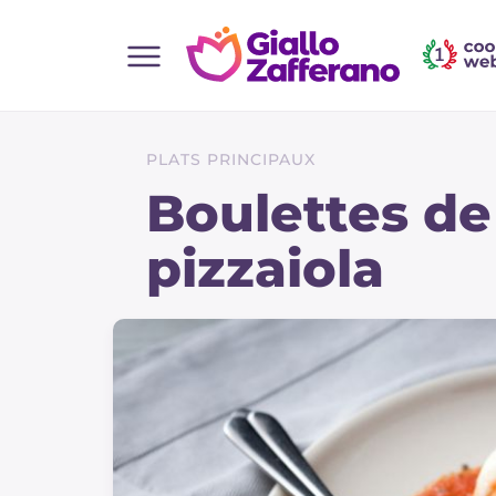
Home
Toutes les recettes
PLATS PRINCIPAUX
Aperitifs
Boulettes de
Salades
pizzaiola
Plats principaux
Boissons et rafraîchissements
Desserts
Accompagnement
Pizzas et focaccia
Gateaux et patisserie