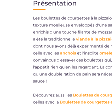
Présentation
EN
Les boulettes de courgettes à la pizzai
ES
texture moelleuse enveloppés d'une sa
DE
enrichis d'une touche filante de mozzar
BR
a été la traditionnelle
viande à la pizzai
dont nous avons déjà expérimenté de 
NL
celle avec les
anchois
et l'insolite
omele
convaincus d'essayer ces boulettes qui,
l'appétit rien qu'en les regardant. La c
qu'une double ration de pain sera nécessa
sauce !
Découvrez aussi les
Boulettes de courg
celles avec la
Boulettes de courgettes e