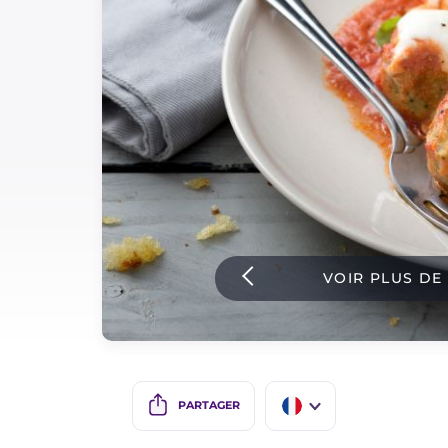
Sauces
Dernieres recettes
IT Website
Facebook
Instagram
VOIR PLUS DE
TikTok
YouTube
PARTAGER
IT