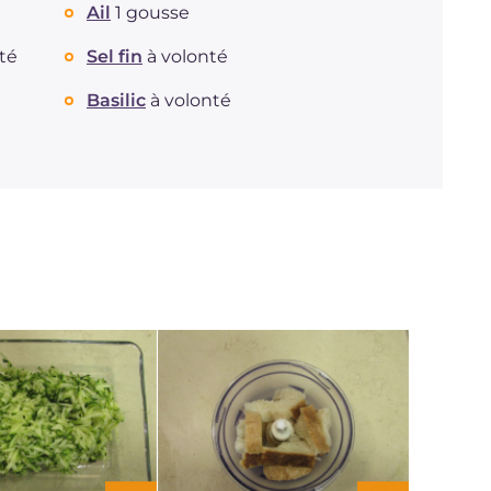
Ail
1 gousse
té
Sel fin
à volonté
Basilic
à volonté