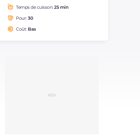
Graisses
g
13.2
Temps de cuisson:
25 min
dont acides gras
g
5
saturés
Pour:
30
Fibre
g
60.6
Coût:
Bas
Cholestérol
mg
3.7
Sodium
mg
479.5