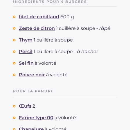
INGRÉDIENTS POUR 4 BURGERS
Dont sucres
g
1.6
Protéine
g
32.2
filet de cabillaud
600 g
Graisses
g
28.3
dont acides gras saturés
Zeste de citron
1 cuillère à soupe -
g
râpé
3.89
Fibre
g
1.5
Thym
1 cuillère à soupe
Cholestérol
mg
177
Sodium
mg
546
Persil
1 cuillère à soupe -
à hacher
Sel fin
à volonté
Poivre noir
à volonté
POUR LA PANURE
Œufs
2
Farine type 00
à volonté
Chapelure
à volonté