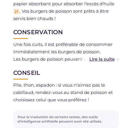
papier absorbant pour absorber l'excès d'huile
. Vos burgers de poisson sont prêts à être
21
servis bien chauds !
CONSERVATION
Une fois cuits, il est préférable de consommer
immédiatement les burgers de poisson.
Les burgers de poisson peuvent être congelés
crus et panés uniquement si vous avez utilisé
CONSEIL
du poisson frais.
Plie, thon, espadon : si vous n'aimez pas le
cabillaud, rendez-vous au stand de poisson et
choisissez celui que vous préférez !
Pour la traduction de certains textes, des outils
d'intelligence artificielle peuvent avoir été utilisés.