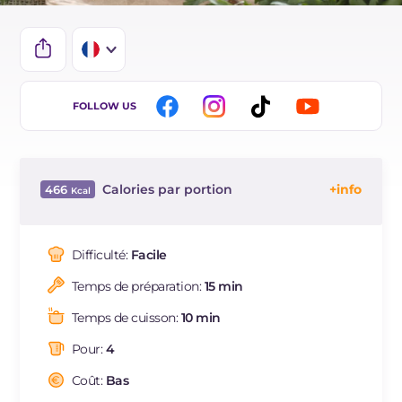
IT
FOLLOW US
EN
ES
Calories par portion
466
DE
Énergie
Kcal
466
BR
Glucides
g
20.5
Difficulté:
Facile
NL
Dont sucres
g
1.6
Temps de préparation:
15 min
Protéine
g
32.2
Graisses
g
28.3
Temps de cuisson:
10 min
dont acides gras saturés
g
3.89
Pour:
4
Fibre
g
1.5
Cholestérol
Coût:
Bas
mg
177