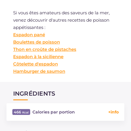
Si vous êtes amateurs des saveurs de la mer,
venez découvrir d'autres recettes de poisson
appétissantes :
Espadon pané
Boulettes de poisson
Thon en croûte de pistaches
Espadon à la sicilienne
Côtelette d'espadon
Hamburger de saumon
INGRÉDIENTS
Calories par portion
466
Énergie
Kcal
466
Glucides
g
20.5