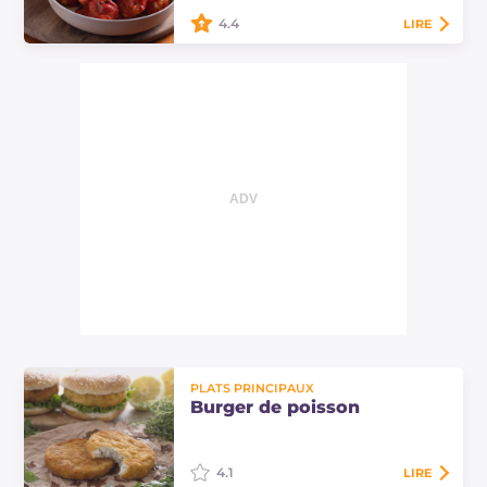
prononcé et sophistiqué.
4.4
LIRE
Les boulettes de cabillaud à la
sauce sont un savoureux plat
principal de poisson qui plaira
même aux enfants... préparez le
pain pour saucer…
PLATS PRINCIPAUX
Burger de poisson
4.1
LIRE