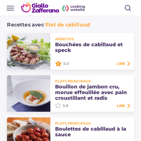
Recettes avec
filet de cabillaud
APÉRITIFS
Bouchées de cabillaud et
speck
5.0
LIRE
Les bouchées de cabillaud et speck
PLATS PRINCIPAUX
sont parfaites à servir comme
Bouillon de jambon cru,
entrée ! Disposez-les au centre de la
morue effeuillée avec pain
table avec un petit bol de
croustillant et radis
mayonnaise.
3.8
LIRE
Le bouillon de jambon, morue
PLATS PRINCIPAUX
effeuillée avec pain croustillant et
Boulettes de cabillaud à la
radis est un plat composé de
sauce
nombreux éléments au goût