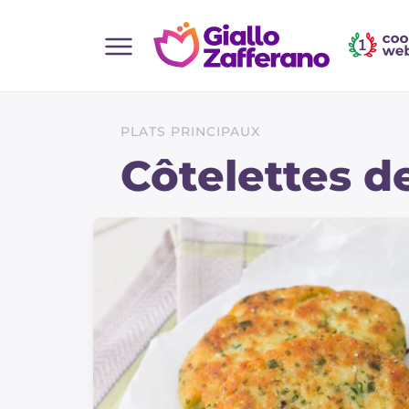
Home
Toutes les recettes
PLATS PRINCIPAUX
Aperitifs
Côtelettes d
Salades
Plats principaux
Boissons et rafraîchissements
Desserts
Accompagnement
Pizzas et focaccia
Gateaux et patisserie