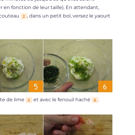
 en fonction de leur taille). En attendant,
u couteau
, dans un petit bol, versez le yaourt
2
ste de lime
et avec le fenouil haché
.
5
6