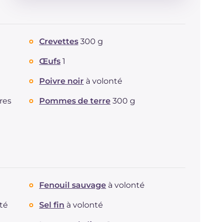
Énergie
Kcal
179
Glucides
g
13.8
Dont sucres
g
1.9
Crevettes
300 g
Protéine
g
13
Graisses
g
8
Œufs
1
dont acides gras saturés
g
1.99
Poivre noir
à volonté
Fibre
g
1.3
Cholestérol
mg
75
ères
Pommes de terre
300 g
Sodium
mg
317
Fenouil sauvage
à volonté
té
Sel fin
à volonté