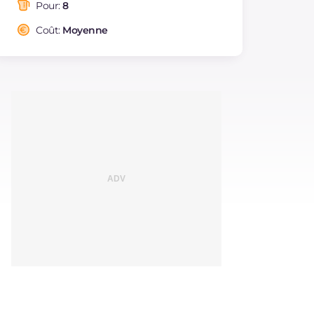
saturés
Pour:
8
Fibre
g
1.3
Coût:
Moyenne
Cholestérol
mg
75
Sodium
mg
317