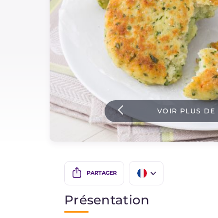
Sauces
Dernieres recettes
IT Website
VOIR PLUS DE
Facebook
Instagram
TikTok
YouTube
PARTAGER
IT
Présentation
EN