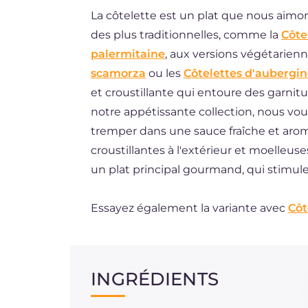
La côtelette est un plat que nous aimo
BR
des plus traditionnelles, comme la
Côte
DE
palermitaine
, aux versions végétarie
ES
scamorza
ou les
Côtelettes d'aubergin
et croustillante qui entoure des garnit
NL
notre appétissante collection, nous vou
tremper dans une sauce fraîche et arom
croustillantes à l'extérieur et moelleuse
un plat principal gourmand, qui stimule
Essayez également la variante avec
Côt
INGRÉDIENTS