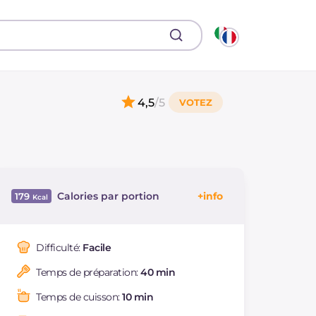
4,5
/5
Calories par portion
179
Énergie
Kcal
179
Glucides
g
13.8
Difficulté:
Facile
Dont sucres
g
1.9
Temps de préparation:
40 min
Protéine
g
13
Graisses
g
8
Temps de cuisson:
10 min
dont acides gras
g
1.99