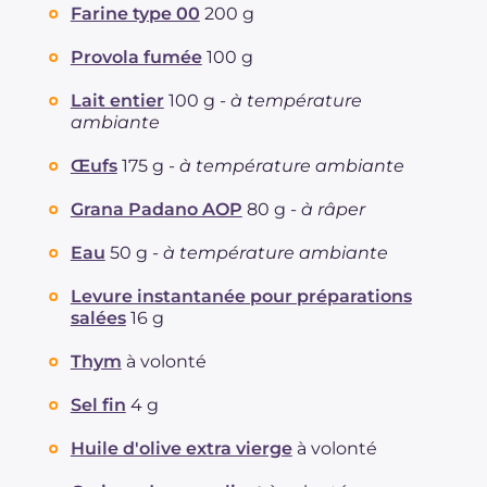
Farine type 00
200 g
Provola fumée
100 g
Lait entier
100 g -
à température
ambiante
Œufs
175 g -
à température ambiante
Grana Padano AOP
80 g -
à râper
Eau
50 g -
à température ambiante
Levure instantanée pour préparations
salées
16 g
Thym
à volonté
Sel fin
4 g
Huile d'olive extra vierge
à volonté