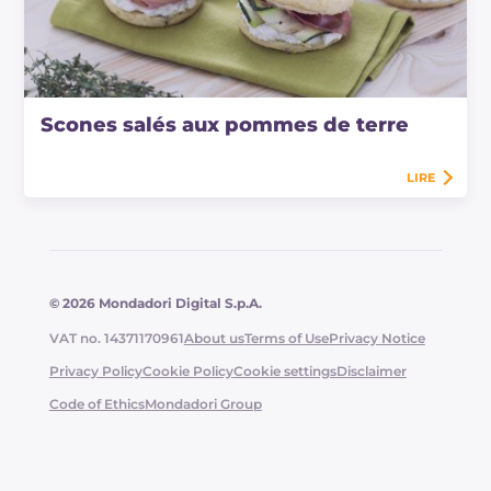
Scones salés aux pommes de terre
LIRE
© 2026 Mondadori Digital S.p.A.
VAT no. 14371170961
About us
Terms of Use
Privacy Notice
Privacy Policy
Cookie Policy
Cookie settings
Disclaimer
Code of Ethics
Mondadori Group