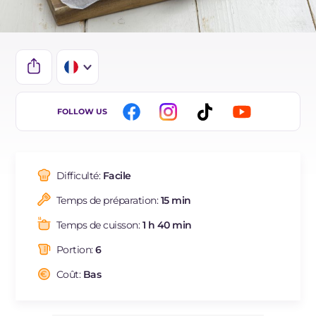
IT
FOLLOW US
EN
BR
Difficulté:
Facile
ES
Temps de préparation:
15 min
DE
Temps de cuisson:
1 h 40 min
NL
Portion:
6
Coût:
Bas