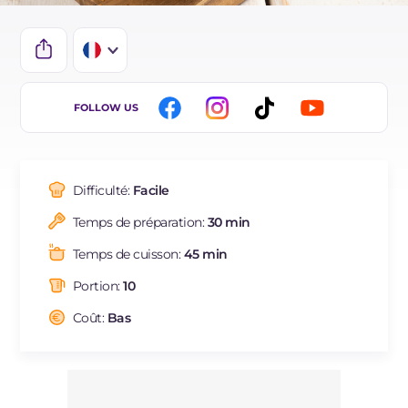
IT
FOLLOW US
EN
DE
Difficulté:
Facile
ES
Temps de préparation:
30 min
BR
Temps de cuisson:
45 min
NL
Portion:
10
Coût:
Bas