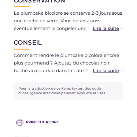
CONSERVATION
Le plumcake bicolore se conserve 2-3 jours sous
une cloche en verre. Vous pouvez aussi
éventuellement le congeler une fois cuit, entier
ou déjà tranché.
CONSEIL
Comment rendre le plumcake bicolore encore
plus gourmand ? Ajoutez du chocolat noir
haché au couteau dans la pâte. Sinon, vous
pouvez ajouter des noisettes grossièrement
concassées directement sur la préparation
Pour la traduction de certains textes, des outils
avant de la mettre au four !
d'intelligence artificielle peuvent avoir été utilisés.
PRINT THE RECIPE