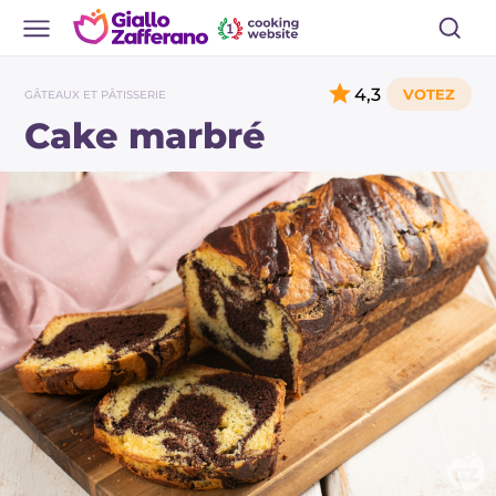
4,3
GÂTEAUX ET PÂTISSERIE
Cake marbré