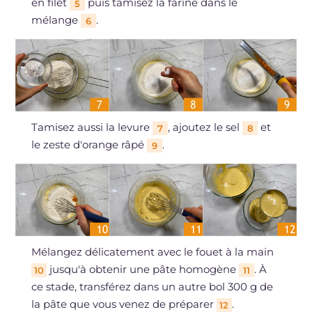
en filet
puis tamisez la farine dans le
5
mélange
.
6
Tamisez aussi la levure
, ajoutez le sel
et
7
8
le zeste d'orange râpé
.
9
Mélangez délicatement avec le fouet à la main
jusqu'à obtenir une pâte homogène
. À
10
11
ce stade, transférez dans un autre bol 300 g de
la pâte que vous venez de préparer
.
12