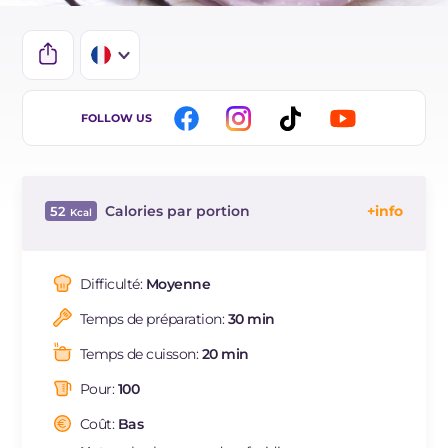
IT
FOLLOW US
EN
DE
Calories par portion
52
ES
Énergie
Kcal
52
BR
Glucides
g
6
Difficulté:
Moyenne
NL
Dont sucres
g
2
Temps de préparation:
30 min
Protéine
g
0.6
Graisses
g
2.8
Temps de cuisson:
20 min
dont acides gras saturés
g
1.56
Pour:
100
Fibre
g
0.1
Cholestérol
Coût:
Bas
mg
23