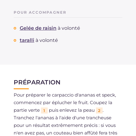
Cholestérol
mg
58
Sodium
mg
949
POUR ACCOMPAGNER
Gelée de raisin
à volonté
taralli
à volonté
PRÉPARATION
Pour préparer le carpaccio d'ananas et speck,
commencez par éplucher le fruit. Coupez la
partie verte
puis enlevez la peau
.
1
2
Tranchez l'ananas à l'aide d'une trancheuse
pour un résultat extrêmement précis : si vous
n'en avez pas, un couteau bien affûté fera très