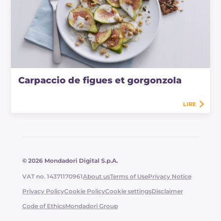
Carpaccio de figues et gorgonzola
LIRE
© 2026 Mondadori Digital S.p.A.
VAT no. 14371170961
About us
Terms of Use
Privacy Notice
Privacy Policy
Cookie Policy
Cookie settings
Disclaimer
Code of Ethics
Mondadori Group