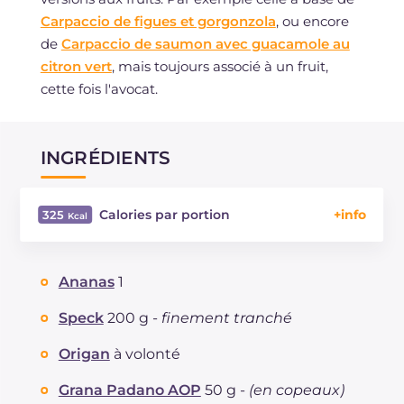
Carpaccio de figues et gorgonzola
, ou encore
de
Carpaccio de saumon avec guacamole au
citron vert
, mais toujours associé à un fruit,
cette fois l'avocat.
INGRÉDIENTS
Calories par portion
325
Énergie
Kcal
325
Glucides
g
22.2
Ananas
1
Dont sucres
g
12.7
Protéine
g
20.3
Speck
200 g -
finement tranché
Graisses
g
16.8
Origan
à volonté
dont acides gras saturés
g
5.46
Fibre
g
2
Grana Padano AOP
50 g -
(en copeaux)