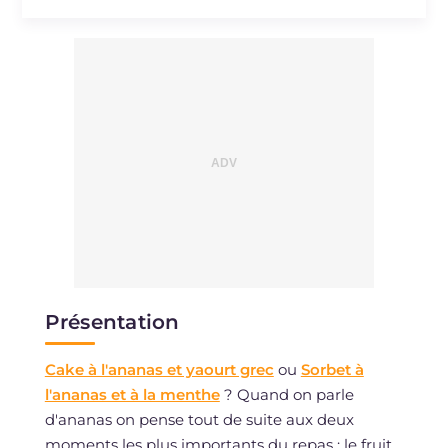
Cholestérol
mg
58
Sodium
mg
949
Présentation
Cake à l'ananas et yaourt grec
ou
Sorbet à
l'ananas et à la menthe
? Quand on parle
d'ananas on pense tout de suite aux deux
moments les plus importants du repas : le fruit