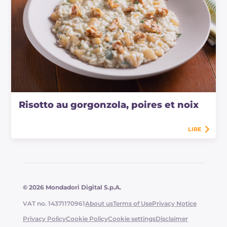
Risotto au gorgonzola, poires et noix
LIRE
© 2026 Mondadori Digital S.p.A.
VAT no. 14371170961
About us
Terms of Use
Privacy Notice
Privacy Policy
Cookie Policy
Cookie settings
Disclaimer