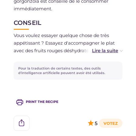
gorgonzola est conseillé de le consommer
immédiatement.
CONSEIL
Vous voulez essayer quelque chose de très
appétissant ? Essayez d'accompagner le plat
avec des fruits rouges déshydratés, comme par
exemple des framboises ou des fraises, l'acidité
se mariera parfaitement avec le carpaccio de
Pour la traduction de certains textes, des outils
figues et gorgonzola.
d'intelligence artificielle peuvent avoir été utilisés.
PRINT THE RECIPE
5