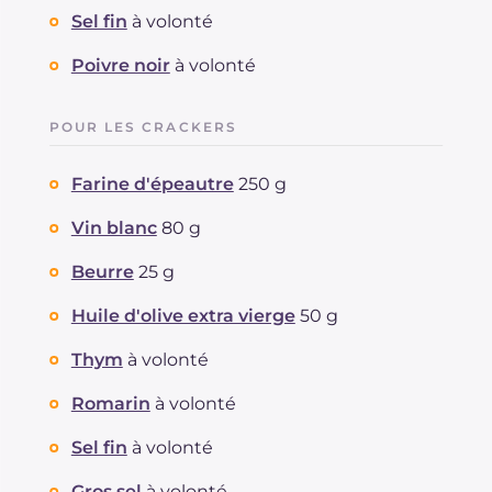
Sel fin
à volonté
Poivre noir
à volonté
POUR LES CRACKERS
Farine d'épeautre
250 g
Vin blanc
80 g
Beurre
25 g
Huile d'olive extra vierge
50 g
Thym
à volonté
Romarin
à volonté
Sel fin
à volonté
Gros sel
à volonté