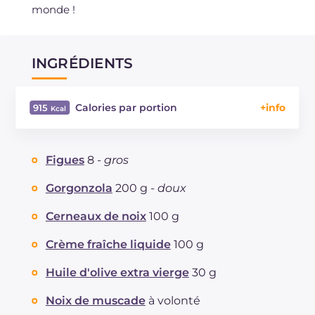
monde !
INGRÉDIENTS
Calories par portion
915
Énergie
Kcal
915
Glucides
g
58.1
Figues
8 -
gros
Dont sucres
g
15.7
Protéine
g
22.8
Gorgonzola
200 g -
doux
Graisses
g
64.3
Cerneaux de noix
100 g
dont acides gras saturés
g
18.68
Fibre
g
9.9
Crème fraîche liquide
100 g
Cholestérol
mg
74
Huile d'olive extra vierge
30 g
Sodium
mg
813
Noix de muscade
à volonté