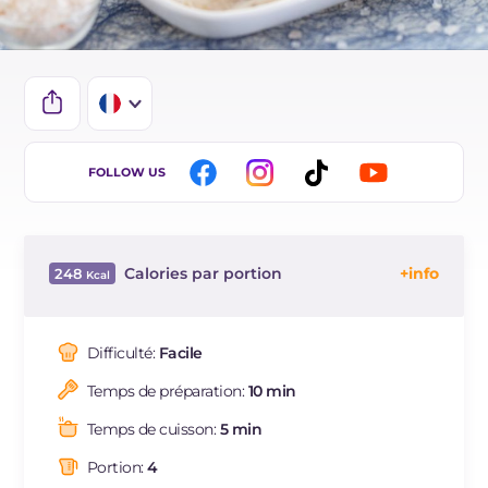
IT
FOLLOW US
EN
ES
Calories par portion
248
DE
Énergie
Kcal
248
BR
Glucides
g
4.7
Difficulté:
Facile
NL
Dont sucres
g
4.7
Temps de préparation:
10 min
Protéine
g
16
Graisses
g
18.3
Temps de cuisson:
5 min
dont acides gras saturés
g
4.1
Portion:
4
Fibre
g
0.7