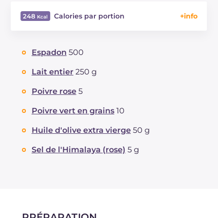
Calories par portion
248
Énergie
Kcal
248
Glucides
g
4.7
Espadon
500
Dont sucres
g
4.7
Protéine
g
16
Lait entier
250 g
Graisses
g
18.3
Poivre rose
5
dont acides gras saturés
g
4.1
Fibre
g
0.7
Poivre vert en grains
10
Cholestérol
mg
63
Huile d'olive extra vierge
50 g
Sodium
mg
598
Sel de l'Himalaya (rose)
5 g
PRÉPARATION