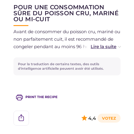
pendant 10 minutes.
POUR UNE CONSOMMATION
Vous pouvez utiliser la marinade aussi pour
SÛRE DU POISSON CRU, MARINÉ
d'autres poissons comme des filets de plie ou de
OU MI-CUIT
perche, ou bien pour faire un carpaccio de
saumon ou de thon.
Avant de consommer du poisson cru, mariné ou
Si vous aimez le carpaccio cru, alors éliminez le
non parfaitement cuit, il est recommandé de
passage au four et servez votre carpaccio après
congeler pendant au moins 96 heures à -18
l'avoir égoutté de la marinade.
degrés dans un congélateur domestique
marqué de 3 étoiles ou plus, conformément aux
Pour la traduction de certains textes, des outils
lignes directrices du Ministère de la Santé
.
d'intelligence artificielle peuvent avoir été utilisés.
PRINT THE RECIPE
4,4