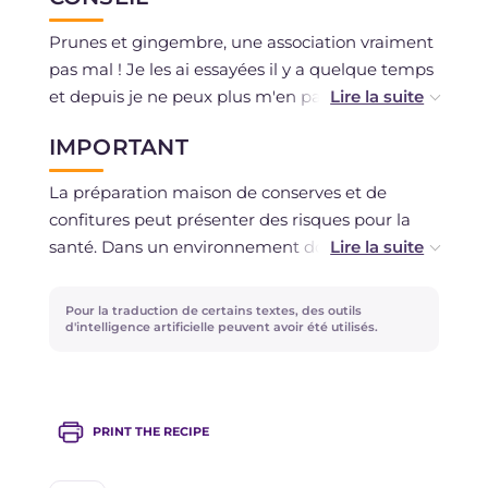
l'abri de sources de lumière et de chaleur. Il est
conseillé d'attendre au moins 2-3 semaines
Prunes et gingembre, une association vraiment
avant de consommer la confiture. Une fois
pas mal ! Je les ai essayées il y a quelque temps
ouvert, chaque bocal doit être conservé au
et depuis je ne peux plus m'en passer. Non
réfrigérateur et consommé dans un délai de 3-4
seulement au petit-déjeuner et au goûter mais
jours maximum.
IMPORTANT
aussi pour accompagner les fromages doux et
les viandes blanches, la confiture de prunes et
La préparation maison de conserves et de
gingembre me surprend toujours ! Le léger
confitures peut présenter des risques pour la
goût acidulé des prunes et le piquant du
santé. Dans un environnement domestique, il
gingembre forment vraiment un duo gagnant !
n'est en effet pas possible de créer les
conditions et mesures nécessaires pour garantir
Pour la traduction de certains textes, des outils
la sécurité et l'adéquation des aliments, que
d'intelligence artificielle peuvent avoir été utilisés.
seules les procédures industrielles sont en
mesure d'assurer pour prévenir les
contaminations dangereuses. Il est donc
PRINT THE RECIPE
important de suivre scrupuleusement les
indications de sécurité alimentaire pour réduire