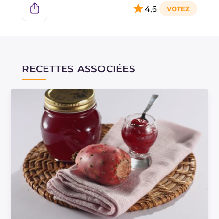
les risques, mais il faut toujours garder à l'esprit
4,6
que l'on ne pourra jamais atteindre le même
niveau de sécurité alimentaire que présentent
les conserves et confitures produites à un
niveau professionnel. Pour une préparation
correcte des conserves faites maison, nous vous
RECETTES ASSOCIÉES
renvoyons aux
directives du Ministère de la
Santé
.