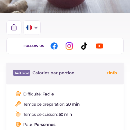
IT
FOLLOW US
EN
ES
Calories par portion
140
DE
Énergie
Kcal
140
BR
Glucides
g
34.5
Difficulté:
Facile
NL
Dont sucres
g
34.2
Temps de préparation:
20 min
Protéine
g
0.4
Graisses
g
0.1
Temps de cuisson:
50 min
dont acides gras saturés
g
0.01
Pour:
Personnes
Fibre
g
1.1