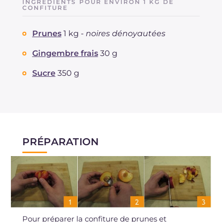
INGRÉDIENTS POUR ENVIRON 1 KG DE
Dont sucres
CONFITURE
g
34.2
Protéine
g
0.4
Prunes
1 kg -
noires dénoyautées
Graisses
g
0.1
dont acides gras saturés
g
0.01
Gingembre frais
30 g
Fibre
g
1.1
Sodium
Sucre
350 g
mg
2
PRÉPARATION
Pour préparer la confiture de prunes et