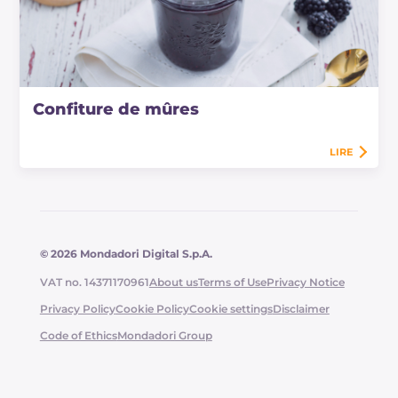
Confiture de mûres
LIRE
© 2026 Mondadori Digital S.p.A.
VAT no. 14371170961
About us
Terms of Use
Privacy Notice
Privacy Policy
Cookie Policy
Cookie settings
Disclaimer
Code of Ethics
Mondadori Group