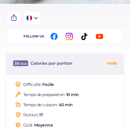
IT
FOLLOW US
EN
ES
Calories par portion
36
DE
Énergie
Kcal
36
BR
Glucides
g
8.7
Difficulté:
Facile
NL
Dont sucres
g
8.4
Temps de préparation:
10 min
Protéine
g
0.1
Graisses
g
0.1
Temps de cuisson:
40 min
Fibre
g
0.5
Portion:
17
Sodium
mg
1
Coût:
Moyenne