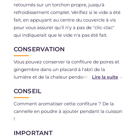
retournés sur un torchon propre, jusqu'à
refroidissement complet. Vérifiez si le vide a été
fait, en appuyant au centre du couvercle à vis
pour vous assurer qu'il n'y a pas de "clic-clac"
qui indiquerait que le vide n'a pas été fait.
CONSERVATION
Vous pouvez conserver la confiture de poires et
gingembre dans un placard à l'abri de la
lumière et de la chaleur pendant 2-3 mois. Si
vous ouvrez le bocal, conservez-le au
CONSEIL
réfrigérateur et consommez votre confiture
dans les 3-4 jours maximum.
Comment aromatiser cette confiture ? De la
cannelle en poudre à ajouter pendant la cuisson
!
IMPORTANT