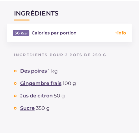
INGRÉDIENTS
Calories par portion
36
Énergie
Kcal
36
Glucides
g
8.7
INGRÉDIENTS POUR 2 POTS DE 250 G
Dont sucres
g
8.4
Protéine
g
0.1
Des poires
1 kg
Graisses
g
0.1
Fibre
Gingembre frais
100 g
g
0.5
Sodium
mg
1
Jus de citron
50 g
Sucre
350 g