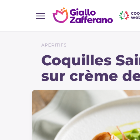
Home
Toutes les recettes
APÉRITIFS
Aperitifs
Coquilles Sa
Salades
sur crème de
Plats principaux
Boissons et rafraîchissements
Desserts
Accompagnement
Pizzas et focaccia
Gateaux et patisserie