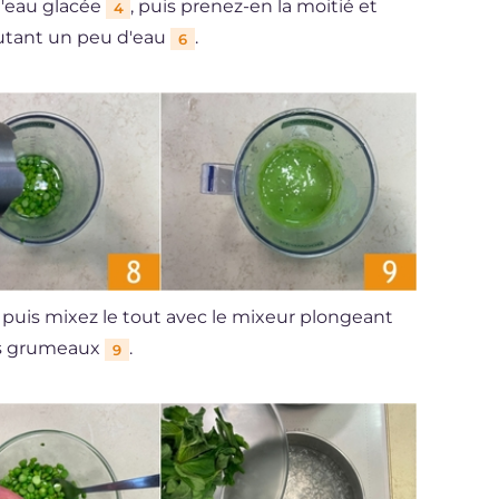
'eau glacée
, puis prenez-en la moitié et
4
utant un peu d'eau
.
6
, puis mixez le tout avec le mixeur plongeant
ns grumeaux
.
9