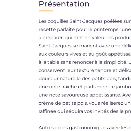
Présentation
EN
Les coquilles Saint-Jacques poêlées sur
ES
recette parfaite pour le printemps : u
BR
à préparer, qui met en valeur les produit
DE
Saint-Jacques se marient avec une délica
aux couleurs vives et au goût appétiss
NL
à la table sans renoncer à la simplicité.
conservent leur texture tendre et délic
douceur naturelle des petits pois, tand
une note fraîche et parfumée. Le jambon 
une note savoureuse appétissante. Avec
crème de petits pois, vous réaliserez u
raffinée qui séduira vos invités dès le p
Autres idées gastronomiques avec les co