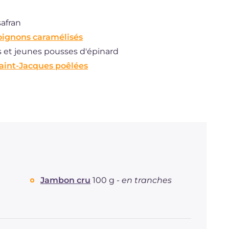
safran
oignons caramélisés
s et jeunes pousses d'épinard
aint-Jacques poêlées
Jambon cru
100 g -
en tranches