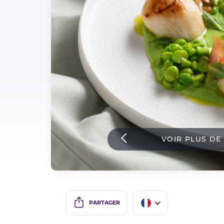
Sauces
Dernieres recettes
IT Website
Facebook
Instagram
VOIR PLUS DE
TikTok
YouTube
PARTAGER
IT