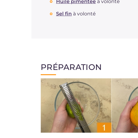
Huile pimentée
à volonté
Sel fin
à volonté
PRÉPARATION