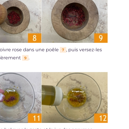
 poivre rose dans une poêle
, puis versez-les
7
ssièrement
.
9