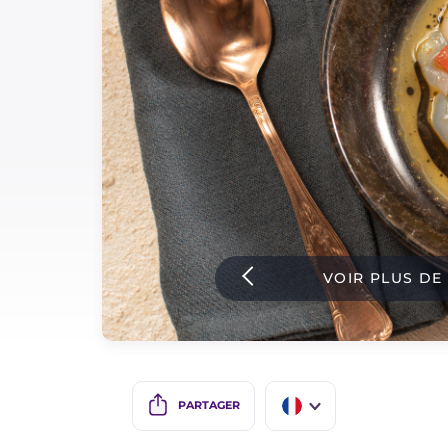
Sauces
Dernieres recettes
IT Website
Facebook
Instagram
VOIR PLUS DE
TikTok
YouTube
PARTAGER
IT