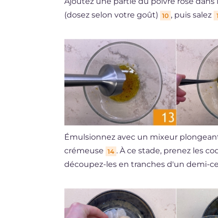
Ajoutez une partie du poivre rose dans l
(dosez selon votre goût)
, puis salez
10
Émulsionnez avec un mixeur plongean
crémeuse
. À ce stade, prenez les c
14
découpez-les en tranches d'un demi-c