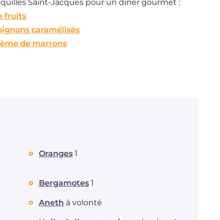
oquilles Saint-Jacques pour un dîner gourmet :
 fruits
oignons caramélisés
crème de marrons
Oranges
1
Bergamotes
1
Aneth
à volonté