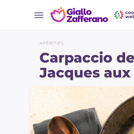
Home
Toutes les recettes
APÉRITIFS
Aperitifs
Carpaccio de
Salades
Jacques aux
Plats principaux
Boissons et rafraîchissements
Desserts
Accompagnement
Pizzas et focaccia
Gateaux et patisserie