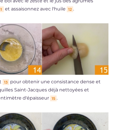
e bol avec le zeste et le jus des agrumes
et assaisonnez avec l'huile
.
11
12
t
pour obtenir une consistance dense et
13
oquilles Saint-Jacques déjà nettoyées et
entimètre d'épaisseur
.
15