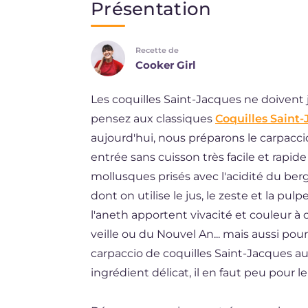
Présentation
EN
Recette de
BR
Cooker Girl
ES
Les coquilles Saint-Jacques ne doivent 
DE
pensez aux classiques
Coquilles Saint-
NL
aujourd'hui, nous préparons le carpacc
entrée sans cuisson très facile et rapid
mollusques prisés avec l'acidité du be
dont on utilise le jus, le zeste et la pul
l'aneth apportent vivacité et couleur à 
veille ou du Nouvel An... mais aussi pou
carpaccio de coquilles Saint-Jacques a
ingrédient délicat, il en faut peu pour l