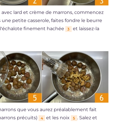
ues avec lard et crème de marrons, commencez
une petite casserole, faites fondre le beurre
z l'échalote finement hachée
et laissez-la
3
 marrons que vous aurez préalablement fait
 marrons précuits)
et les noix
. Salez et
4
5