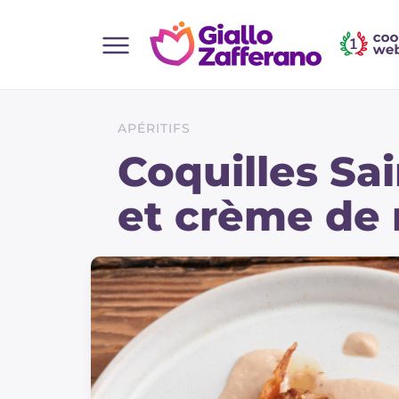
Home
Toutes les recettes
APÉRITIFS
Aperitifs
Coquilles Sa
Salades
et crème de
Plats principaux
Boissons et rafraîchissements
Desserts
Accompagnement
Pizzas et focaccia
Gateaux et patisserie