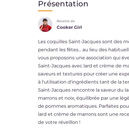
Présentation
EN
Recette de
DE
Cooker Girl
ES
Les coquilles Saint-Jacques sont des mo
BR
pendant les fêtes… au lieu des habituel
NL
vous proposons une association qui éveill
Saint-Jacques avec lard et crème de ma
saveurs et textures pour créer une expé
à l'utilisation d'ingrédients tant de la t
Saint-Jacques rencontre la saveur du la
marrons et noix, équilibrée par une lé
de pommes aromatiques. Parfaites pour 
lard et crème de marrons sont une rec
de votre réveillon !