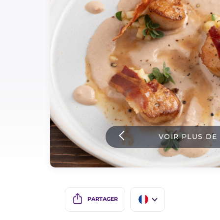
Sauces
Dernieres recettes
IT Website
Facebook
Instagram
VOIR PLUS DE
TikTok
YouTube
PARTAGER
IT