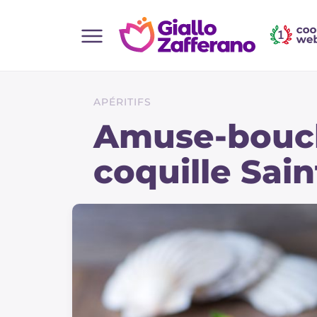
Home
Toutes les recettes
APÉRITIFS
Aperitifs
Amuse-bouch
Salades
coquille Sai
Plats principaux
Boissons et rafraîchissements
Desserts
Accompagnement
Pizzas et focaccia
Gateaux et patisserie