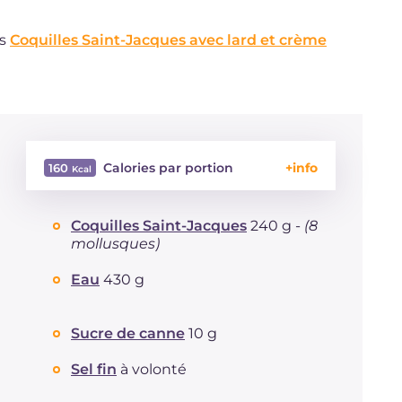
es
Coquilles Saint-Jacques avec lard et crème
Calories par portion
160
Énergie
Kcal
160
Coquilles Saint-Jacques
240 g -
(8
Glucides
g
13.2
mollusques)
Dont sucres
g
7.7
Protéine
g
3.9
Eau
430 g
Graisses
g
8.6
dont acides gras saturés
g
1.22
Sucre de canne
10 g
Fibre
g
1.4
Cholestérol
mg
15
Sel fin
à volonté
Sodium
mg
167