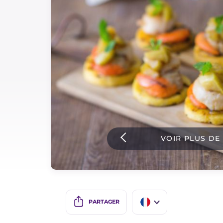
Sauces
Dernieres recettes
IT Website
Facebook
Instagram
VOIR PLUS DE
TikTok
YouTube
PARTAGER
IT