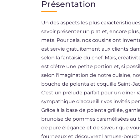
Présentation
EN
Un des aspects les plus caractéristiques
BR
savoir présenter un plat et, encore pl
DE
mets. Pour cela, nos cousins ont inven
ES
est servie gratuitement aux clients da
selon la fantaisie du chef. Mais, créativit
NL
est d'être une petite portion et, si po
selon l'imagination de notre cuisine, n
bouche de polenta et coquille Saint-Ja
C'est un prélude parfait pour un dîner
sympathique d'accueillir vos invités pen
Grâce à la base de polenta grillée, garni
brunoise de pommes caramélisées au br
de pure élégance et de saveur que vous 
fourneaux et découvrez l'amuse-bouche