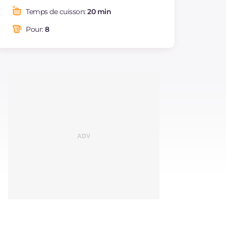
Graisses
g
8.6
Temps de cuisson:
20 min
dont acides gras
g
1.22
saturés
Pour:
8
Fibre
g
1.4
Cholestérol
mg
15
Sodium
mg
167