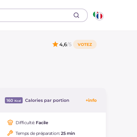
4,6
/5
Calories par portion
160
Énergie
Kcal
160
Glucides
g
13.2
Difficulté:
Facile
Dont sucres
g
7.7
Temps de préparation:
25 min
Protéine
g
3.9