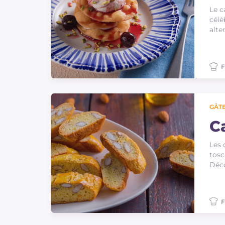
Le c
célè
alte
F
GÂTE
C
Les 
tosc
Déco
F