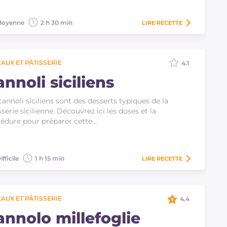
oyenne
2 h 30 min
LIRE
RECETTE
AUX ET PÂTISSERIE
4.1
nnoli siciliens
cannoli siciliens sont des desserts typiques de la
sserie sicilienne. Découvrez ici les doses et la
édure pour préparer cette…
ifficile
1 h 15 min
LIRE
RECETTE
AUX ET PÂTISSERIE
4.4
annolo millefoglie