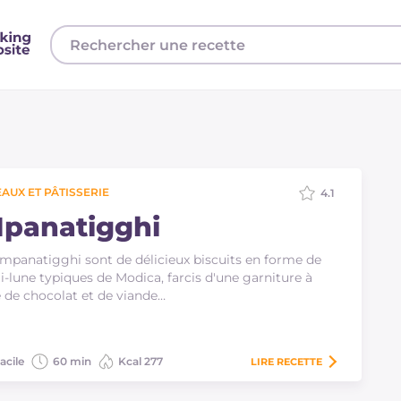
AUX ET PÂTISSERIE
4.1
Mpanatigghi
'mpanatigghi sont de délicieux biscuits en forme de
-lune typiques de Modica, farcis d'une garniture à
 de chocolat et de viande…
acile
60 min
Kcal 277
LIRE
RECETTE