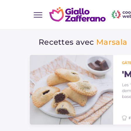
Home
Recettes avec
Marsala
Toutes les recettes
Aperitifs
Salades
GÂTE
Plats principaux
'
Boissons et rafraîchissements
Les 
demi
Desserts
base
Accompagnement
Pizzas et focaccia
F
Gateaux et patisserie