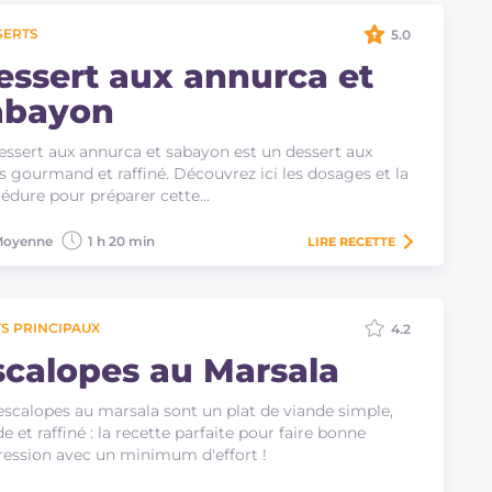
SERTS
5.0
essert aux annurca et
abayon
essert aux annurca et sabayon est un dessert aux
ts gourmand et raffiné. Découvrez ici les dosages et la
édure pour préparer cette…
oyenne
1 h 20 min
LIRE
RECETTE
S PRINCIPAUX
4.2
scalopes au Marsala
escalopes au marsala sont un plat de viande simple,
de et raffiné : la recette parfaite pour faire bonne
ession avec un minimum d'effort !