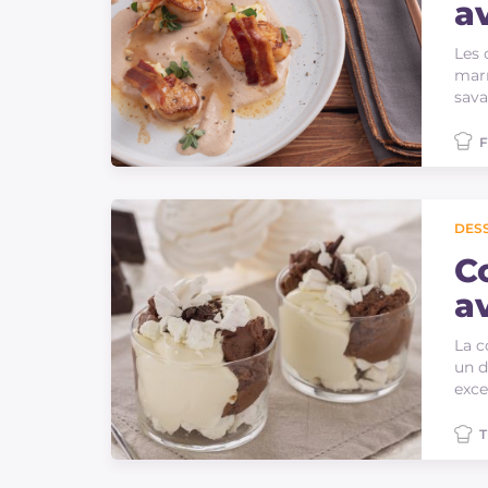
a
m
Les 
marr
sava
F
DES
C
a
m
La c
un d
exce
T