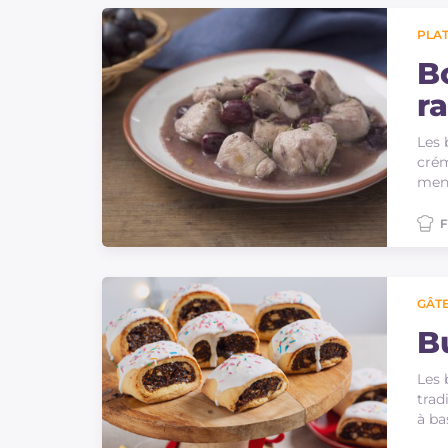
Sauces
PLAT
Dernieres recettes
B
ra
IT Website
Les 
crém
men
F
Facebook
Instagram
TikTok
YouTube
GÂTE
Bu
Les 
trad
à ba