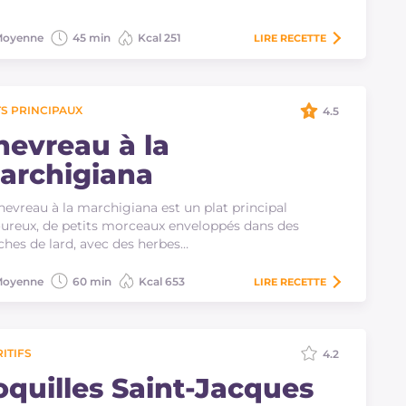
oyenne
45 min
Kcal 251
LIRE
RECETTE
S PRINCIPAUX
4.5
hevreau à la
archigiana
hevreau à la marchigiana est un plat principal
ureux, de petits morceaux enveloppés dans des
ches de lard, avec des herbes…
oyenne
60 min
Kcal 653
LIRE
RECETTE
ITIFS
4.2
oquilles Saint-Jacques