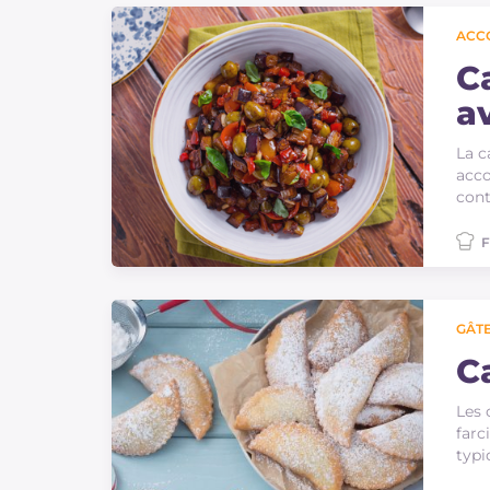
ACC
C
a
La c
acco
cont
F
GÂTE
C
Les 
farc
typi