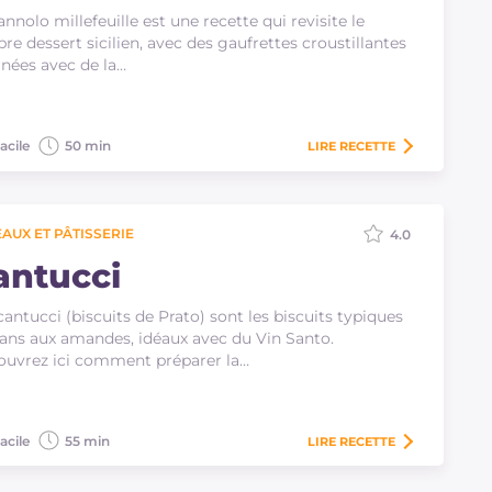
annolo millefeuille est une recette qui revisite le
bre dessert sicilien, avec des gaufrettes croustillantes
rnées avec de la…
acile
50 min
LIRE
RECETTE
AUX ET PÂTISSERIE
4.0
antucci
cantucci (biscuits de Prato) sont les biscuits typiques
ans aux amandes, idéaux avec du Vin Santo.
uvrez ici comment préparer la…
acile
55 min
LIRE
RECETTE