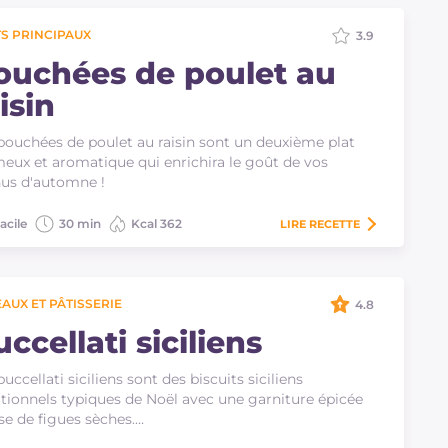
S PRINCIPAUX
3.9
ouchées de poulet au
isin
bouchées de poulet au raisin sont un deuxième plat
eux et aromatique qui enrichira le goût de vos
us d'automne !
acile
30 min
Kcal 362
LIRE
RECETTE
AUX ET PÂTISSERIE
4.8
ccellati siciliens
buccellati siciliens sont des biscuits siciliens
itionnels typiques de Noël avec une garniture épicée
se de figues sèches.…