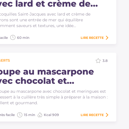
vec lard et crème de
arrons
coquilles Saint-Jacques avec lard et crème de
ons sont une entrée de mer qui équilibre
mment saveurs et textures, une idée…
acile
60 min
LIRE
RECETTE
SERTS
3.8
oupe au mascarpone
vec chocolat et
eringues
oupe au mascarpone avec chocolat et meringues est
essert à la cuillère très simple à préparer à la maison :
llent et gourmand.
rès facile
15 min
Kcal 909
LIRE
RECETTE