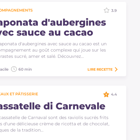
OMPAGNEMENTS
3.9
aponata d'aubergines
vec sauce au cacao
aponata d'aubergines avec sauce au cacao est un
mpagnement au goût complexe qui joue sur les
rastes sucré, amer et salé. Découvrez…
acile
60 min
LIRE
RECETTE
AUX ET PÂTISSERIE
4.4
assatelle di Carnevale
cassatelle de Carnaval sont des raviolis sucrés frits
is d'une délicieuse crème de ricotta et de chocolat,
ques de la tradition…