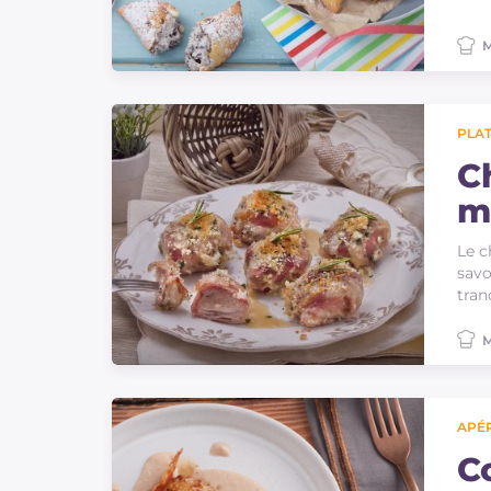
M
PLAT
C
m
Le c
savo
tran
M
APÉR
C