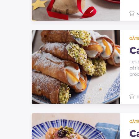
M
GÂTE
Ca
Les 
pâti
proc
D
GÂTE
C