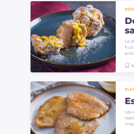
DES
D
s
Le d
frui
proc
M
PLAT
E
Les 
rapi
impr