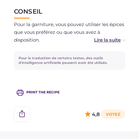
CONSEIL
Vous pouvez préparer à l'avance la garniture et
la pâte sablée et les conserver au réfrigérateur
Pour la garniture, vous pouvez utiliser les épices
pendant un jour.
que vous préférez ou que vous avez à
disposition.
Vous pouvez choisir de donner aux buccellati
Pour la traduction de certains textes, des outils
une autre forme, par exemple celle d'un
d'intelligence artificielle peuvent avoir été utilisés.
chausson : il suffira de découper des formes
circulaires avec un emporte-pièce, de disposer
une cuillère de garniture au centre, de replier la
PRINT THE RECIPE
pâte sablée en demi-lune et de sceller les bords
avec une fourchette.
4,8