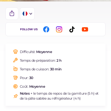
IT
FOLLOW US
EN
DE
Difficulté:
Moyenne
ES
Temps de préparation:
2 h
BR
Temps de cuisson:
30 min
NL
Pour:
30
Coût:
Moyenne
Notes
+ le temps de repos de la garniture (5 h) et
de la pâte sablée au réfrigérateur (4 h)