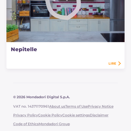
Nepitelle
LIRE
© 2026 Mondadori Digital S.p.A.
VAT no. 14371170961
About us
Terms of Use
Privacy Notice
Privacy Policy
Cookie Policy
Cookie settings
Disclaimer
Code of Ethics
Mondadori Group