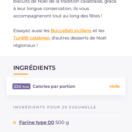
biscuits de Noël de la tradition calabraise, grâce
à leur longue conservation, ils vous
accompagneront tout au long des fêtes !
Essayez aussi les
Buccellati siciliens
et les
Turdilli calabresi
, d'autres desserts de Noël
régionaux !
INGRÉDIENTS
Calories par portion
224
Énergie
Kcal
224
Glucides
g
43.8
INGRÉDIENTS POUR 20 SUSUMELLE
Dont sucres
g
24.8
Protéine
g
3.6
Farine type 00
500 g
Graisses
g
3.8