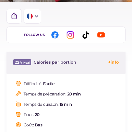
IT
FOLLOW US
EN
BR
Calories par portion
224
DE
Énergie
Kcal
224
ES
Glucides
g
43.8
Difficulté:
Facile
NL
Dont sucres
g
24.8
Temps de préparation:
20 min
Protéine
g
3.6
Graisses
g
3.8
Temps de cuisson:
15 min
dont acides gras saturés
g
2.19
Pour:
20
Fibre
g
1
Sodium
Coût:
Bas
mg
9