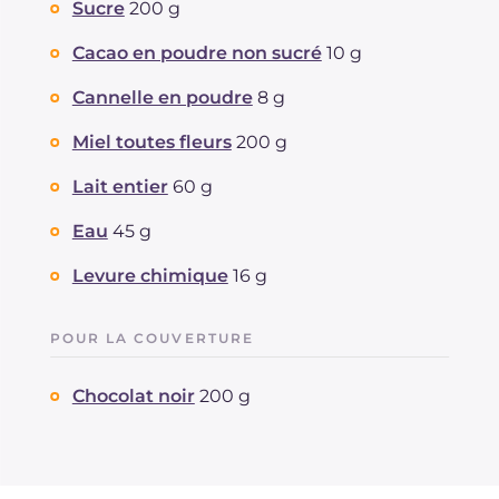
dont acides gras saturés
Sucre
200 g
g
2.19
Fibre
g
1
Cacao en poudre non sucré
10 g
Sodium
mg
9
Cannelle en poudre
8 g
Miel toutes fleurs
200 g
Lait entier
60 g
Eau
45 g
Levure chimique
16 g
POUR LA COUVERTURE
Chocolat noir
200 g