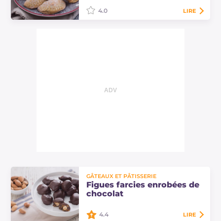
4.0
LIRE
Les colac molisani sont des biscuits
en forme de ravioli farcis de fruits
secs, de pommes et de pain rassis
typiques du Molise.
GÂTEAUX ET PÂTISSERIE
Figues farcies enrobées de
chocolat
4.4
LIRE