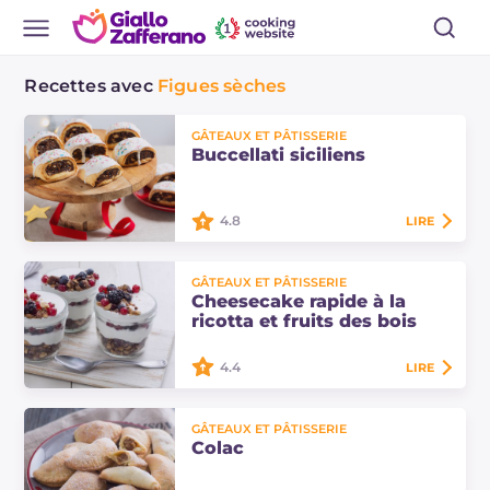
Recettes avec
Figues sèches
GÂTEAUX ET PÂTISSERIE
Buccellati siciliens
4.8
LIRE
Les buccellati siciliens sont des
GÂTEAUX ET PÂTISSERIE
biscuits siciliens traditionnels
Cheesecake rapide à la
typiques de Noël avec une
ricotta et fruits des bois
garniture épicée à base de figues
sèches.…
4.4
LIRE
La cheesecake rapide à la ricotta et
GÂTEAUX ET PÂTISSERIE
fruits des bois est un délicieux
Colac
dessert, facile et rapide, parfait pour
terminer en douceur les menus de…