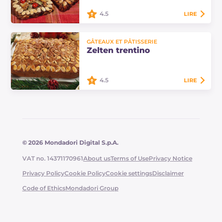
sèches…
4.5
LIRE
Le zelten est un gâteau qui
GÂTEAUX ET PÂTISSERIE
appartient à la tradition du Tyrol du
Zelten trentino
Sud et la tradition veut qu'il soit
préparé pendant les jours de
l'Avent.
4.5
LIRE
Le zelten trentino est un dessert
typique de la tradition de Noël du
Trentin-Haut-Adige.
© 2026 Mondadori Digital S.p.A.
VAT no. 14371170961
About us
Terms of Use
Privacy Notice
Privacy Policy
Cookie Policy
Cookie settings
Disclaimer
Code of Ethics
Mondadori Group