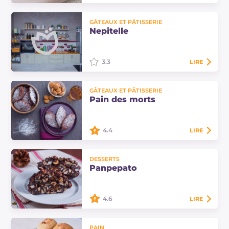
Les figues farcies enrobées de
GÂTEAUX ET PÂTISSERIE
chocolat sont délicieuses : figues
Nepitelle
sèches farcies de noix, noisettes ou
amandes et enrobées de chocolat
noir.
3.3
LIRE
Les nepitelle sont des pâtisseries
GÂTEAUX ET PÂTISSERIE
traditionnelles calabraises, typiques
Pain des morts
des fêtes de Noël, préparées avec
des noix, des amandes, des figues,…
4.4
LIRE
Les pains des morts sont des
DESSERTS
biscuits moelleux typiques du nord
Panpepato
de l'Italie. Épicés, riches en fruits
secs et cacao, préparés pour la fête
des…
4.6
LIRE
Le panpepato est un dessert de
PAIN