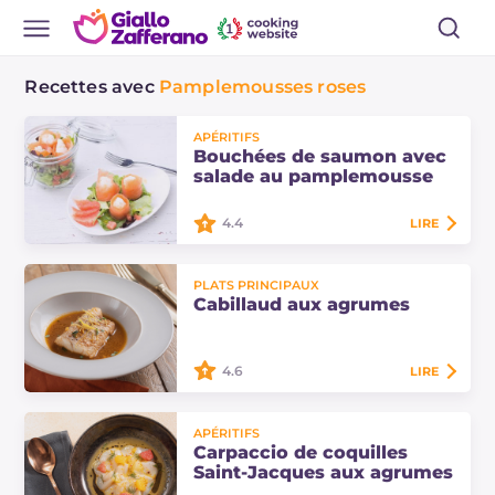
Recettes avec
Pamplemousses roses
APÉRITIFS
Bouchées de saumon avec
salade au pamplemousse
4.4
LIRE
Les bouchées de saumon avec
PLATS PRINCIPAUX
salade au pamplemousse sont une
Cabillaud aux agrumes
alternative fraîche et rapide au
sushi classique, réalisées avec du
saumon fumé.
4.6
LIRE
Le cabillaud aux agrumes est un
APÉRITIFS
plat principal de poisson cuit à la
Carpaccio de coquilles
poêle, facile et rapide à préparer :
Saint-Jacques aux agrumes
découvrez comment réaliser cette…