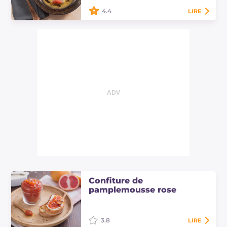
4.4
LIRE
Le carpaccio de coquilles Saint-
Jacques aux agrumes est une
entrée sans cuisson aussi simple
qu'élégante, parfaite pour la table
de Noël !…
Confiture de
pamplemousse rose
3.8
LIRE