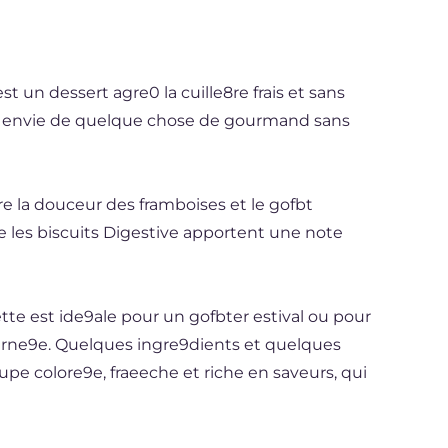
st un dessert agre0 la cuille8re frais et sans
n a envie de quelque chose de gourmand sans
e la douceur des framboises et le gofbt
e les biscuits Digestive apportent une note
ette est ide9ale pour un gofbter estival ou pour
journe9e. Quelques ingre9dients et quelques
upe colore9e, fraeeche et riche en saveurs, qui