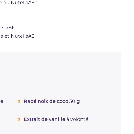
e au NutellaAE :
tellaAE
la et NutellaAE
se
Rapé noix de coco
30 g
Extrait de vanille
à volonté