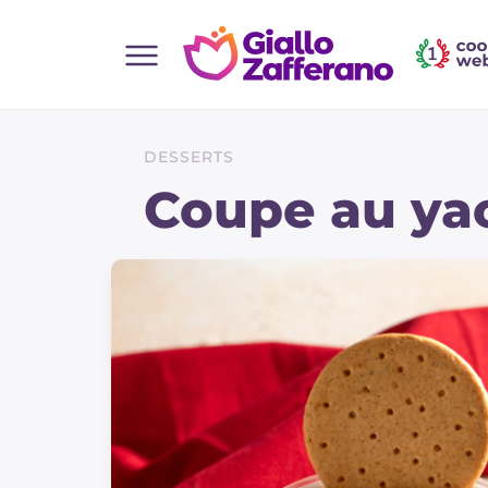
Home
Toutes les recettes
DESSERTS
Aperitifs
Coupe au yao
Salades
Plats principaux
Boissons et rafraîchissements
Desserts
Accompagnement
Pizzas et focaccia
Gateaux et patisserie