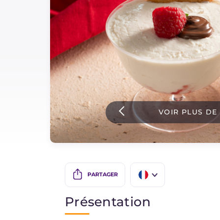
Sauces
Dernieres recettes
IT Website
VOIR PLUS DE
Facebook
Instagram
TikTok
YouTube
PARTAGER
IT
Présentation
EN