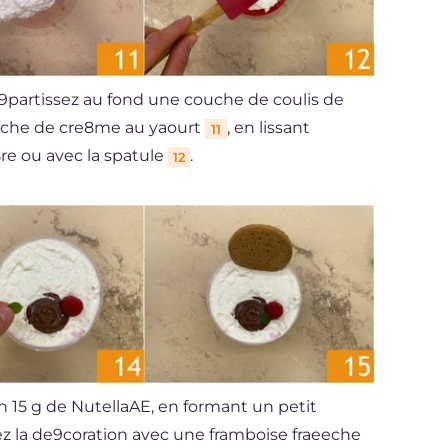
9partissez au fond une couche de coulis de
ouche de cre8me au yaourt
, en lissant
11
re ou avec la spatule
.
12
15 g de NutellaAE, en formant un petit
ez la de9coration avec une framboise fraeeche