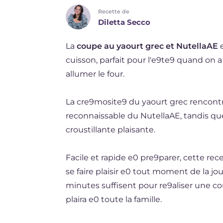
Recette de
DE
Diletta Secco
ES
La
coupe au yaourt grec et NutellaAE
e
NL
cuisson, parfait pour l'e9te9 quand o
BR
allumer le four.
La cre9mosite9 du yaourt grec rencontr
reconnaissable du NutellaAE, tandis qu
croustillante plaisante.
Facile et rapide e0 pre9parer, cette rec
se faire plaisir e0 tout moment de la 
minutes suffisent pour re9aliser une co
plaira e0 toute la famille.