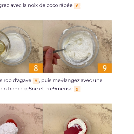
 grec avec la noix de coco râpée
.
6
 sirop d'agave
, puis me9langez avec une
8
ration homoge8ne et cre9meuse
.
9