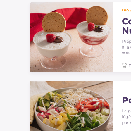
Sauces
DES
Dernieres recettes
C
N
IT Website
Prép
à la
stév
T
Facebook
Instagram
TikTok
YouTube
P
La p
légè
par 