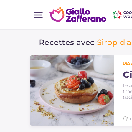
Home
Recettes avec
Sirop d'
Toutes les recettes
Aperitifs
Salades
DES
Plats principaux
C
Boissons et rafraîchissements
Le c
fitn
Desserts
trad
Accompagnement
Pizzas et focaccia
F
Gateaux et patisserie