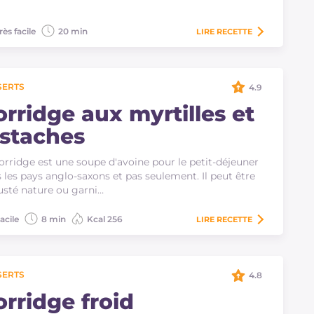
rès facile
20 min
LIRE
RECETTE
SERTS
4.9
orridge aux myrtilles et
istaches
orridge est une soupe d'avoine pour le petit-déjeuner
 les pays anglo-saxons et pas seulement. Il peut être
sté nature ou garni…
acile
8 min
Kcal 256
LIRE
RECETTE
SERTS
4.8
orridge froid