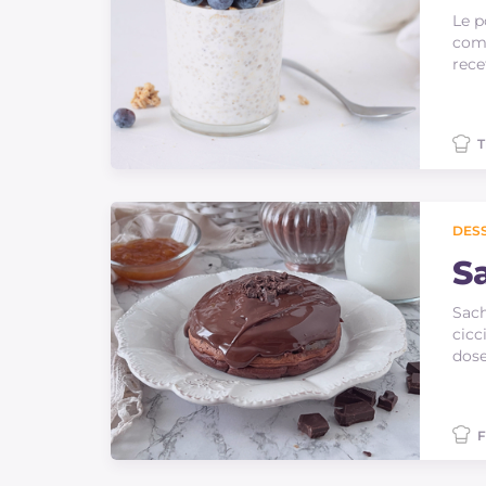
Le p
comm
rece
T
DES
S
Sach
cicc
dose
F