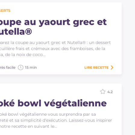
SERTS
oupe au yaourt grec et
utella®
arez la coupe au yaourt grec et Nutella® : un dessert
 cuillère frais et crémeux avec des framboises, de la
ia, de la noix de coco…
rès facile
15 min
LIRE
RECETTE
4.2
oké bowl végétalienne
oké bowl végétalienne vous surprendra par sa
reté et sa simplicité d'exécution. Laissez-vous inspirer
notre recette en suivant le…