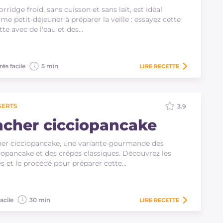
orridge froid, sans cuisson et sans lait, est idéal
e petit-déjeuner à préparer la veille : essayez cette
tte avec de l'eau et des…
rès facile
5 min
LIRE
RECETTE
SERTS
3.9
acher cicciopancake
er cicciopancake, une variante gourmande des
iopancake et des crêpes classiques. Découvrez les
s et le procédé pour préparer cette…
acile
30 min
LIRE
RECETTE