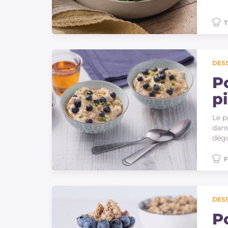
T
DES
P
p
Le p
dans
dégu
F
DES
P