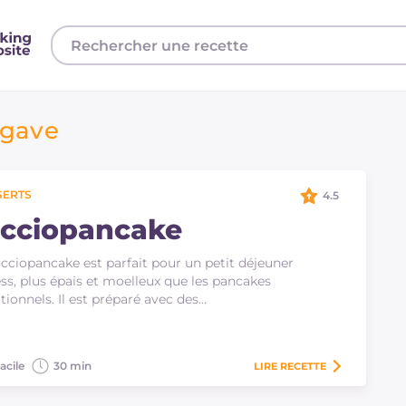
agave
SERTS
4.5
icciopancake
icciopancake est parfait pour un petit déjeuner
ess, plus épais et moelleux que les pancakes
itionnels. Il est préparé avec des…
acile
30 min
LIRE
RECETTE