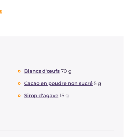
s
Blancs d'œufs
70 g
Cacao en poudre non sucré
5 g
Sirop d'agave
15 g