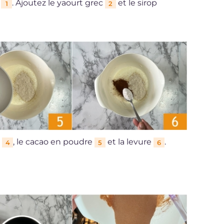
x
. Ajoutez le yaourt grec
et le sirop
1
2
e
, le cacao en poudre
et la levure
.
4
5
6