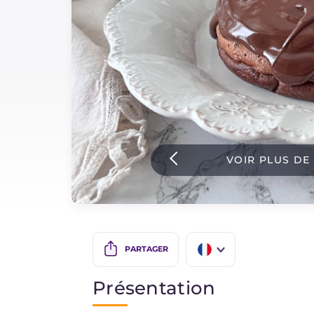
Sauces
Dernieres recettes
IT Website
VOIR PLUS DE
Facebook
Instagram
TikTok
YouTube
PARTAGER
IT
Présentation
EN