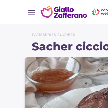
Home
Toutes les recettes
PÂTISSERIES SUCRÉES
Aperitifs
Sacher cicc
Salades
Plats principaux
Boissons et rafraîchissements
Desserts
Accompagnement
Pizzas et focaccia
Gateaux et patisserie