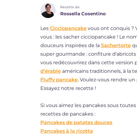
Recette de
DE
Rossella Cosentino
ES
Les
Cicciopancake
vous ont conquis ? 
BR
vous : les sacher cicciopancake ! Le no
NL
douceurs inspirées de la
Sachertorte
qu
super gourmande : confiture d'abricots 
vous redécouvrirez dans cette version 
d'érable
américains traditionnels, à la 
Fluffy pancake
. Voulez-vous rendre un
Essayez notre recette !
Si vous aimez les pancakes sous toutes
recettes de pancakes :
Pancakes de patates douces
Pancakes à la ricotta